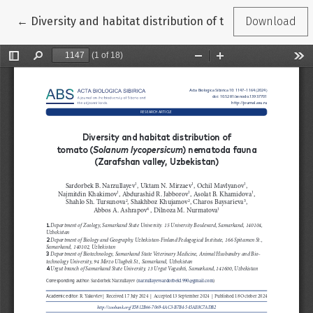
Return to Article Details
←
Diversity and habitat distribution of tomato (Solanum
Download