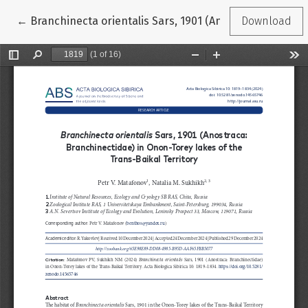
Return to Article Details
←
Branchinecta orientalis Sars, 1901 (Anostraca: Branchi
Download