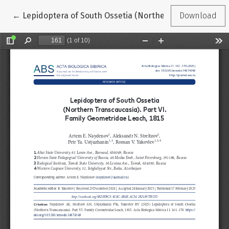
Return to Article Details
←
Lepidoptera of South Ossetia (Northern Transcaucasia)
Download