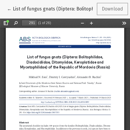
Return to Article Details
←
List of fungus gnats (Diptera: Bolitophilidae, Diadocid
Download