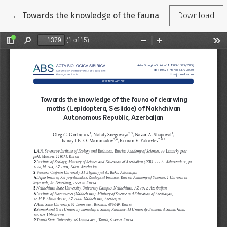
Return to Article Details
←
Towards the knowledge of the fauna of clearwing moth
Download