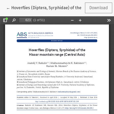
Return to Article Details
←
Hoverflies (Diptera, Syrphidae) of the Hissar mountain 
Download