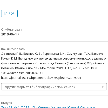
PDF
Опубликован
2019-06-17
Как цитировать
Дегтярева Г. В., Ефимов С. В., Терентьева Е. И., Самигуллин Т. Х., Вальехо-
Роман К. М. Вклад молекулярных данных в современное представление о
филогении и биоразнообразии рода Paeonia (Paeoniaceae) // Проблемы
ботаники Южной Сибири и Монголии, 2019. Т. 18, № 1. С. 22-25 DOI:
10.14258/pbssm.2019004. URL:
https://journal.asu.ru/bpssm/article/view/pbssm.2019004.
Другие форматы библиографических ссылок
Выпуск
Том 18 № 1 (2019): Проблемы ботаники Южной Сибири и