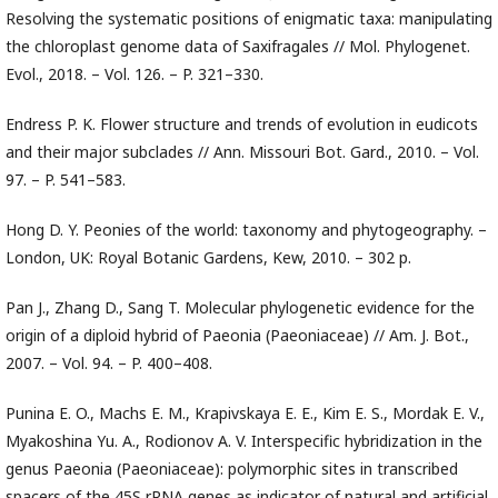
Resolving the systematic positions of enigmatic taxa: manipulating
the chloroplast genome data of Saxifragales // Mol. Phylogenet.
Evol., 2018. – Vol. 126. – P. 321–330.
Endress P. K. Flower structure and trends of evolution in eudicots
and their major subclades // Ann. Missouri Bot. Gard., 2010. – Vol.
97. – P. 541–583.
Hong D. Y. Peonies of the world: taxonomy and phytogeography. –
London, UK: Royal Botanic Gardens, Kew, 2010. – 302 p.
Pan J., Zhang D., Sang T. Molecular phylogenetic evidence for the
origin of a diploid hybrid of Paeonia (Paeoniaceae) // Am. J. Bot.,
2007. – Vol. 94. – P. 400–408.
Punina E. O., Machs E. M., Krapivskaya E. E., Kim E. S., Mordak E. V.,
Myakoshina Yu. A., Rodionov A. V. Interspecific hybridization in the
genus Paeonia (Paeoniaceae): polymorphic sites in transcribed
spacers of the 45S rRNA genes as indicator of natural and artificial