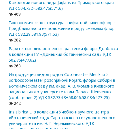
К экологии нового вида Juglans из Приморского края
УДК 504.732+582.475(571.6)
469
Таксономическая структура эпифитной лихенофлоры
Предбайкалья и ее положение в ряду смежных флор
УДК 582.29:581.93(571.53)
282
Раритетные лекарственные растения флоры Донбасса
в коллекции ГУ «Донецкий ботанический сад» УДК
502.75(477.62)
268
Интродукция видов родов Cotoneaster Medik. и ×
Sorbocotoneaster pozdnjakovii Pojark. флоры Сибири в
Ботаническом саду им. акад. А. В. Фомина Киевского
национального университета им. Тараса Шевченко
(сообщение 2) УДК 582.734.3+58.006:58.084(477-25)
242
Iris sibirica L. в коллекции Учебно-научного центра
«Ботанический сад» Саратовского государственного
университета им. Н. Г. Чернышевского УДК