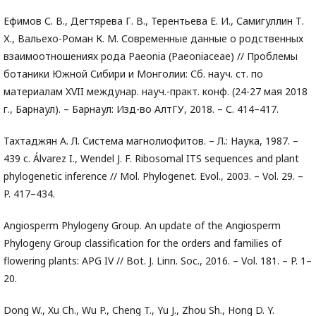
Ефимов С. В., Дегтярева Г. В., Терентьева Е. И., Самигуллин Т.
Х., Вальехо-Роман К. М. Современные данные о родственных
взаимоотношениях рода Paeonia (Paeoniaceae) // Проблемы
ботаники Южной Сибири и Монголии: Сб. науч. ст. по
материалам XVII междунар. науч.-практ. конф. (24-27 мая 2018
г., Барнаул). – Барнаул: Изд-во АлтГУ, 2018. – С. 414–417.
Тахтаджян А. Л. Система магнолиофитов. – Л.: Наука, 1987. –
439 с. Álvarez I., Wendel J. F. Ribosomal ITS sequences and plant
phylogenetic inference // Mol. Phylogenet. Evol., 2003. – Vol. 29. –
P. 417–434.
Angiosperm Phylogeny Group. An update of the Angiosperm
Phylogeny Group classification for the orders and families of
flowering plants: APG IV // Bot. J. Linn. Soc., 2016. – Vol. 181. – P. 1–
20.
Dong W., Xu Ch., Wu P., Cheng T., Yu J., Zhou Sh., Hong D. Y.