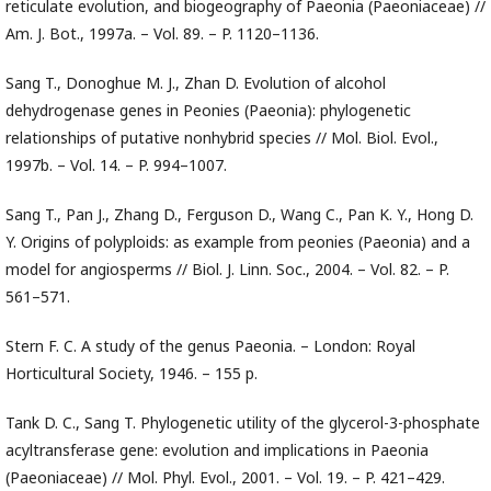
reticulate evolution, and biogeography of Paeonia (Paeoniaceae) //
Am. J. Bot., 1997a. – Vol. 89. – P. 1120–1136.
Sang T., Donoghue M. J., Zhan D. Evolution of alcohol
dehydrogenase genes in Peonies (Paeonia): phylogenetic
relationships of putative nonhybrid species // Mol. Biol. Evol.,
1997b. – Vol. 14. – P. 994–1007.
Sang T., Pan J., Zhang D., Ferguson D., Wang C., Pan K. Y., Hong D.
Y. Origins of polyploids: as example from peonies (Paeonia) and a
model for angiosperms // Biol. J. Linn. Soc., 2004. – Vol. 82. – P.
561–571.
Stern F. C. A study of the genus Paeonia. – London: Royal
Horticultural Society, 1946. – 155 p.
Tank D. C., Sang T. Phylogenetic utility of the glycerol-3-phosphate
acyltransferase gene: evolution and implications in Paeonia
(Paeoniaceae) // Mol. Phyl. Evol., 2001. – Vol. 19. – P. 421–429.