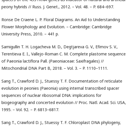
peony hybrids // Russ. J. Genet., 2012. – Vol. 48. – P. 684–697.
Ronse De Craene L. P. Floral Diagrams. An Aid to Understanding
Flower Morphology and Evolution. – Cambridge: Cambridge
University Press, 2010. – 441 p.
Samigullin T. H. Logacheva M. D., Degtjareva G. V., Efimov S. V.,
Terentieva E. I., Vallejo-Roman C. M. Complete plastome sequence
of Paeonia lactiflora Pall. (Paeoniaceae: Saxifragales) //
Mitochondrial DNA Part B, 2018. – Vol. 3. – P. 1110–1111.
Sang T., Crawford D. J., Stuessy T. F. Documentation of reticulate
evolution in peonies (Paeonia) using internal transcribed spacer
sequences of nuclear ribosomal DNA: implications for
biogeography and concerted evolution // Proc. Natl. Acad. Sci. USA,
1995. – Vol. 92. – P. 6813–6817.
Sang T., Crawford D. J., Stuessy T. F. Chloroplast DNA phylogeny,