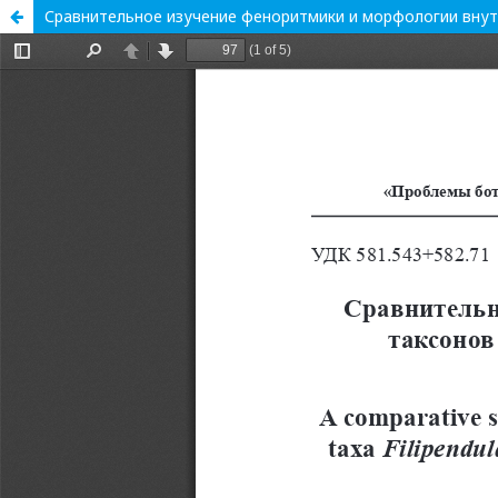
Сравнительное изучение феноритмики и морфологии внутрив