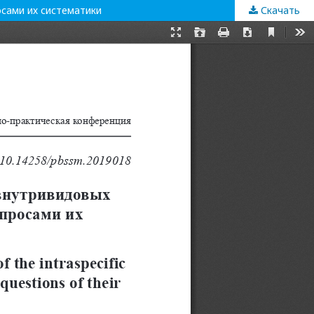
осами их систематики
Скачать