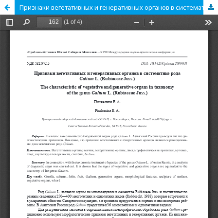
Признаки вегетативных и генеративных органов в систематике рода Galium L. (Rubiaceae Juss.)