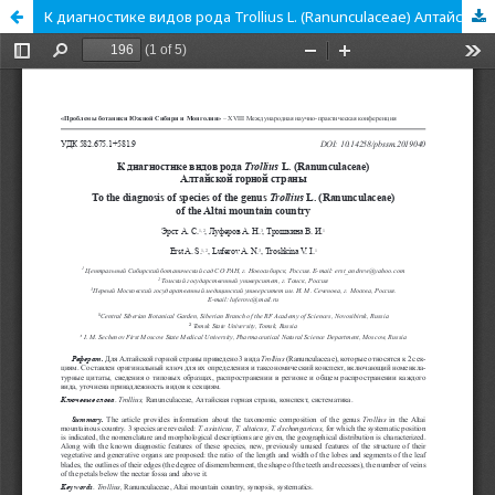
К диагностике видов рода Trollius L. (Ranunculaceae) Алтайской горной страны