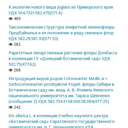
К экологии нового вида Juglans из Приморского края
УДК 504.732+582.475(571.6)
469
Таксономическая структура эпифитной лихенофлоры
Предбайкалья и ее положение в ряду смежных флор
УДК 582.29:581.93(571.53)
282
Раритетные лекарственные растения флоры Донбасса
в коллекции ГУ «Донецкий ботанический сад» УДК
502.75(477.62)
268
Интродукция видов родов Cotoneaster Medik. и ×
Sorbocotoneaster pozdnjakovii Pojark. флоры Сибири в
Ботаническом саду им. акад. А. В. Фомина Киевского
национального университета им. Тараса Шевченко
(сообщение 2) УДК 582.734.3+58.006:58.084(477-25)
242
Iris sibirica L. в коллекции Учебно-научного центра
«Ботанический сад» Саратовского государственного
университета им. Н. Г. Чернышевского УДК