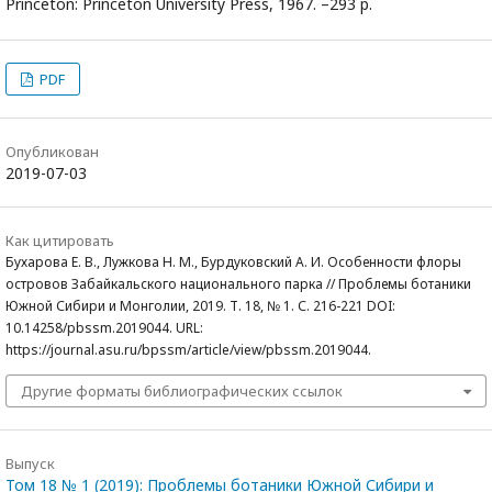
Princeton: Princeton University Press, 1967. –293 p.
PDF
Опубликован
2019-07-03
Как цитировать
Бухарова Е. В., Лужкова Н. М., Бурдуковский А. И. Особенности флоры
островов Забайкальского национального парка // Проблемы ботаники
Южной Сибири и Монголии, 2019. Т. 18, № 1. С. 216-221 DOI:
10.14258/pbssm.2019044. URL:
https://journal.asu.ru/bpssm/article/view/pbssm.2019044.
Другие форматы библиографических ссылок
Выпуск
Том 18 № 1 (2019): Проблемы ботаники Южной Сибири и