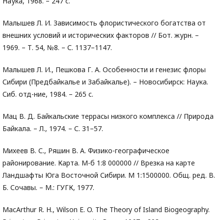
Наука, 1968. – 247 с.
Малышев Л. И. Зависимость флористического богатства от
внешних условий и исторических факторов // Бот. журн. –
1969. – Т. 54, №8. – С. 1137–1147.
Малышев Л. И., Пешкова Г. А. Особенности и генезис флоры
Сибири (Предбайкалье и Забайкалье). – Новосибирск: Наука.
Сиб. отд-ние, 1984. – 265 с.
Мац В. Д. Байкальские террасы низкого комплекса // Природа
Байкала. – Л., 1974. – С. 31–57.
Михеев В. С., Ряшин В. А. Физико-географическое
районирование. Карта. М-б 1:8 000000 // Врезка на карте
Ландшафты Юга Восточной Сибири. М 1:1500000. Общ. ред. В.
Б. Сочавы. – М.: ГУГК, 1977.
MacArthur R. H., Wilson E. O. The Theory of Island Biogeography.