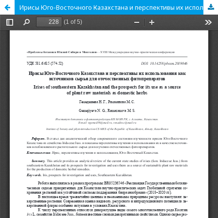
Ирисы Юго-Восточного Казахстана и перспективы их использования как источников сырья для отечественных фитопрепаратов