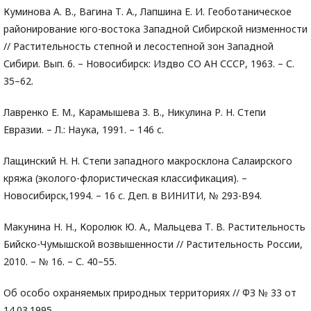
Куминова А. В., Вагина Т. А., Лапшина Е. И. Геоботаническое
районирование юго-востока Западной Сибирской низменности
// Растительность степной и лесостепной зон Западной
Сибири. Вып. 6. – Новосибирск: Издво СО АН СССР, 1963. – С.
35–62.
Лавренко Е. М., Карамышева З. В., Никулина Р. Н. Степи
Евразии. – Л.: Наука, 1991. – 146 с.
Лащинский Н. Н. Степи западного макросклона Салаирского
кряжа (эколого-флористическая классификация). –
Новосибирск,1994. – 16 с. Деп. в ВИНИТИ, № 293-В94.
Макунина Н. Н., Королюк Ю. А., Мальцева Т. В. Растительность
Бийско-Чумышской возвышенности // Растительность России,
2010. – № 16. – С. 40–55.
Об особо охраняемых природных территориях // ФЗ № 33 от
14.03.1995.