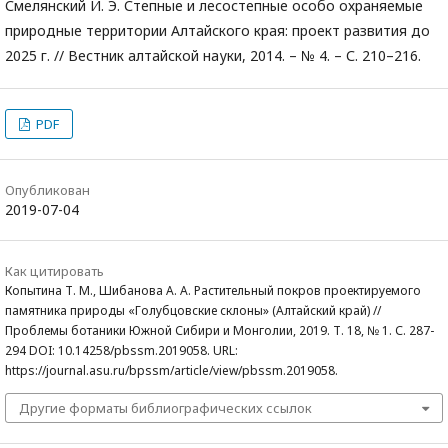
Смелянский И. Э. Степные и лесостепные особо охраняемые
природные территории Алтайского края: проект развития до
2025 г. // Вестник алтайской науки, 2014. – № 4. – С. 210–216.
PDF
Опубликован
2019-07-04
Как цитировать
Копытина Т. М., Шибанова А. А. Растительный покров проектируемого
памятника природы «Голубцовские склоны» (Алтайский край) //
Проблемы ботаники Южной Сибири и Монголии, 2019. Т. 18, № 1. С. 287-
294 DOI: 10.14258/pbssm.2019058. URL:
https://journal.asu.ru/bpssm/article/view/pbssm.2019058.
Другие форматы библиографических ссылок