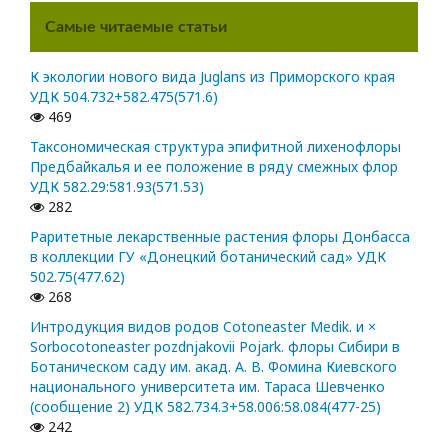
Самые читаемые статьи
К экологии нового вида Juglans из Приморского края
УДК 504.732+582.475(571.6)
469
Таксономическая структура эпифитной лихенофлоры
Предбайкалья и ее положение в ряду смежных флор
УДК 582.29:581.93(571.53)
282
Раритетные лекарственные растения флоры Донбасса
в коллекции ГУ «Донецкий ботанический сад» УДК
502.75(477.62)
268
Интродукция видов родов Cotoneaster Medik. и ×
Sorbocotoneaster pozdnjakovii Pojark. флоры Сибири в
Ботаническом саду им. акад. А. В. Фомина Киевского
национального университета им. Тараса Шевченко
(сообщение 2) УДК 582.734.3+58.006:58.084(477-25)
242