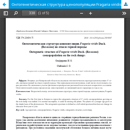
Онтогенетическая структура ценопопуляции Fragaria viridis Duch. (Rosaceae) на отвале горной породы