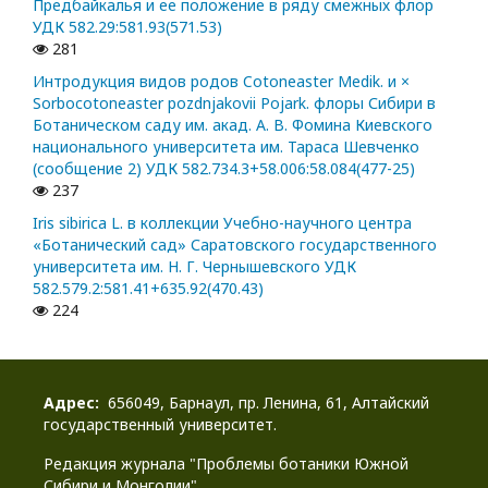
Предбайкалья и ее положение в ряду смежных флор
УДК 582.29:581.93(571.53)
281
Интродукция видов родов Cotoneaster Medik. и ×
Sorbocotoneaster pozdnjakovii Pojark. флоры Сибири в
Ботаническом саду им. акад. А. В. Фомина Киевского
национального университета им. Тараса Шевченко
(сообщение 2) УДК 582.734.3+58.006:58.084(477-25)
237
Iris sibirica L. в коллекции Учебно-научного центра
«Ботанический сад» Саратовского государственного
университета им. Н. Г. Чернышевского УДК
582.579.2:581.41+635.92(470.43)
224
Адрес:
656049, Барнаул, пр. Ленина, 61, Алтайский
государственный университет.
Редакция журнала "Проблемы ботаники Южной
Сибири и Монголии".