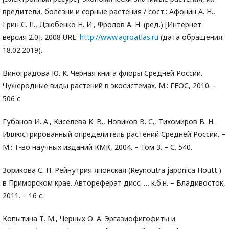
вредители, болезни и сорные растения / сост.: Афонин А. Н.,
Грин С. Л., Дзюбенко Н. И., Фролов А. Н. (ред.) [Интернет-
версия 2.0]. 2008 URL:
http://www.agroatlas.ru
(дата обращения:
18.02.2019).
Виноградова Ю. К. Черная книга флоры Средней России.
Чужеродные виды растений в экосистемах. М.: ГЕОС, 2010. –
506 c
Губанов И. А., Киселева К. В., Новиков В. С., Тихомиров В. Н.
Иллюстрированный определитель растений Средней России. –
М.: Т-во научных изданий КМК, 2004. – Том 3. – С. 540.
Зорикова С. П. Рейнутрия японская (Reynoutra japonica Houtt.)
в Приморском крае. Автореферат дисс. … к.б.н. – Владивосток,
2011. – 16 с.
Копытина Т. М., Черных О. А. Эргазиофигофиты и