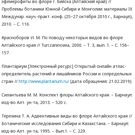
эфемерофиты во флоре г. Бийска (Алтайский край) //
Проблемы ботаники Южной Сибири и Монголии: материалы IX
Междунар. науч.-практ. конф. (25–27 октября 2010 г., Барнаул),
2010. – С. 116.
Красноборов И. М. По поводу некоторых видов во флоре
Алтайского края // Turczaninowia, 2000. – Т. 3, вып. 1. – С. 156–
157.
Плантариум [Электронный ресурс] Открытый онлайн атлас-
определитель растений и лишайников России и сопредельных
стран //
http://www.plantarium.ru/
(дата обращения: 21.02.2019).
Силантьева М. М. Конспект флоры Алтайского края. – Барнаул:
изд-во Алт. ун-та, 2013. – 520 с.
Терехина Т. А. Адвентивные виды во флоре Алтайского края //
Ботанические исследования Сибири и Казахстана. – Барнаул:
изд-во Алт. ун-та, 1995. – Вып.1. – С. 229.