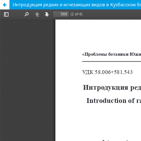
Интродукция редких и исчезающих видов в Кузбасском б