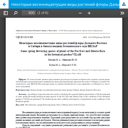
Некоторые весеннецветущие виды растений флоры Дальнего Востока и Сибири в биоколлекциях ботанического сада ВИЛАР