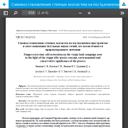
Самовосстановление степных экосистем на постцелинном пространстве в свете концепции титульных видов степей, его экосистемного и природоохранного значения