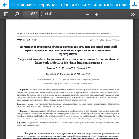
Целинная и вторичная степная растительность как основной критерий проектирования агроэкологических каркасов на постцелинном пространстве