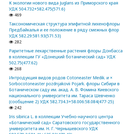
К экологии нового вида Juglans из Приморского края
УДК 504.732+582.475(571.6)
469
Таксономическая структура эпифитной лихенофлоры
Предбайкалья и ее положение в ряду смежных флор
УДК 582.29:581.93(571.53)
282
Раритетные лекарственные растения флоры Донбасса
в коллекции ГУ «Донецкий ботанический сад» УДК
502.75(477.62)
268
Интродукция видов родов Cotoneaster Medik. и ×
Sorbocotoneaster pozdnjakovii Pojark. флоры Сибири в
Ботаническом саду им. акад. А. В. Фомина Киевского
национального университета им. Тараса Шевченко
(сообщение 2) УДК 582.734.3+58.006:58.084(477-25)
242
Iris sibirica L. в коллекции Учебно-научного центра
«Ботанический сад» Саратовского государственного
университета им. Н. Г. Чернышевского УДК