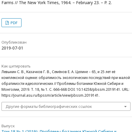
Farms // The New York Times, 1964. – February 23. – P. 2.
PDF
Опубликован
2019-07-01
Как цитировать
Левыкин С. В., Казачков Г. В., Семёнов Е. А. Целине – 65, и 25 лет её
комплексной оценке: обратимость экологических последствий при малой
обратимости идеологических // Проблемы ботаники Южной Сибири и
Монголии, 2019. Т. 18, № 1. С. 666-668 DOI: 10.14258/pbssm.2019141. URL:
https://journal.asu.ru/bpssm/article/view/pbssm.2019141.
Другие форматы библиографических ссылок
Выпуск
Том 18 № 1 (2019): Проблемы ботаники Южной Сибири и