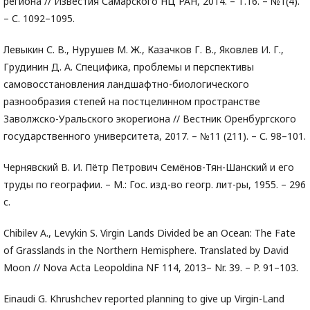
региона // Известия Самарского НЦ РАН, 2014. – Т.16. – №1(4).
– С. 1092–1095.
Левыкин С. В., Нурушев М. Ж., Казачков Г. В., Яковлев И. Г.,
Грудинин Д. А. Специфика, проблемы и перспективы
самовосстановления ландшафтно-биологического
разнообразия степей на постцелинном пространстве
Заволжско-Уральского экорегиона // Вестник Оренбургского
государственного университета, 2017. – №11 (211). – С. 98–101.
Чернявский В. И. Пётр Петрович Семёнов-Тян-Шанский и его
труды по географии. – М.: Гос. изд-во геогр. лит-ры, 1955. – 296
с.
Chibilev A., Levykin S. Virgin Lands Divided be an Ocean: The Fate
of Grasslands in the Northern Hemisphere. Translated by David
Moon // Nova Acta Leopoldina NF 114, 2013– Nr. 39. – P. 91–103.
Einaudi G. Khrushchev reported planning to give up Virgin-Land