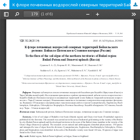
К флоре почвенных водорослей северных территорий Байкальского региона: Байкало-Патомское и Становое нагорья (Россия)