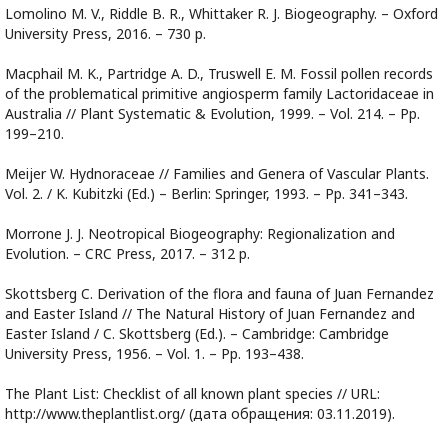
Lomolino M. V., Riddle B. R., Whittaker R. J. Biogeography. – Oxford
University Press, 2016. – 730 p.
Macphail M. K., Partridge A. D., Truswell E. M. Fossil pollen records
of the problematical primitive angiosperm family Lactoridaceae in
Australia // Plant Systematic & Evolution, 1999. – Vol. 214. – Pp.
199–210.
Meijer W. Hydnoraceae // Families and Genera of Vascular Plants.
Vol. 2. / K. Kubitzki (Ed.) – Berlin: Springer, 1993. – Pp. 341–343.
Morrone J. J. Neotropical Biogeography: Regionalization and
Evolution. – CRC Press, 2017. – 312 p.
Skottsberg C. Derivation of the flora and fauna of Juan Fernandez
and Easter Island // The Natural History of Juan Fernandez and
Easter Island / C. Skottsberg (Ed.). – Cambridge: Cambridge
University Press, 1956. – Vol. 1. – Pp. 193–438.
The Plant List: Checklist of all known plant species // URL:
http://www.theplantlist.org/ (дата обращения: 03.11.2019).