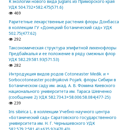
К экологии нового вида Juglans из Приморского края
УДК 504.732+582.475(571.6)
469
Раритетные лекарственные растения флоры Донбасса
в коллекции ГУ «Донецкий ботанический сад» УДК
502.75(477.62)
292
Таксономическая структура эпифитной лихенофлоры
Предбайкалья и ее положение в ряду смежных флор
УДК 582.29:581.93(571.53)
282
Интродукция видов родов Cotoneaster Medik. и ×
Sorbocotoneaster pozdnjakovii Pojark. флоры Сибири в
Ботаническом саду им. акад. А. В. Фомина Киевского
национального университета им. Тараса Шевченко
(сообщение 2) УДК 582.734.3+58.006:58.084(477-25)
239
Iris sibirica L. в коллекции Учебно-научного центра
«Ботанический сад» Саратовского государственного
университета им. Н. Г. Чернышевского УДК
582.579.2:581.41+635.92(470.43)