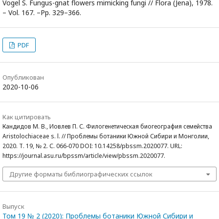
Vogel S. Fungus-gnat flowers mimicking fungi // Flora (Jena), 1978.
– Vol. 167. –Pp. 329–366.
PDF
Опубликован
2020-10-06
Как цитировать
Кандидов М. В., Иовлев П. С. Филогенетическая биогеография семейства
Aristolochiaceae s. l. // Проблемы ботаники Южной Сибири и Монголии,
2020. Т. 19, № 2. С. 066-070 DOI: 10.14258/pbssm.2020077. URL:
https://journal.asu.ru/bpssm/article/view/pbssm.2020077.
Другие форматы библиографических ссылок
Выпуск
Том 19 № 2 (2020): Проблемы ботаники Южной Сибири и