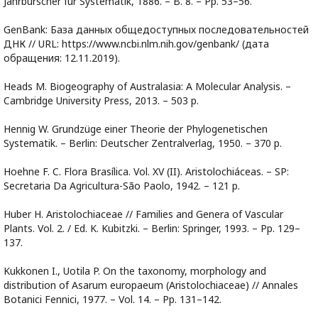
Jahrburscher fur Systematik, 1886. – B. 8. – Pp. 53–56.
GenBank: База данных общедоступных последовательностей
ДНК // URL: https://www.ncbi.nlm.nih.gov/genbank/ (дата
обращения: 12.11.2019).
Heads M. Biogeography of Australasia: A Molecular Analysis. –
Cambridge University Press, 2013. – 503 p.
Hennig W. Grundzüge einer Theorie der Phylogenetischen
Systematik. – Berlin: Deutscher Zentralverlag, 1950. – 370 p.
Hoehne F. C. Flora Brasílica. Vol. XV (II). Aristolochiáceas. – SP:
Secretaria Da Agricultura-São Paolo, 1942. – 121 p.
Huber H. Aristolochiaceae // Families and Genera of Vascular
Plants. Vol. 2. / Ed. K. Kubitzki. – Berlin: Springer, 1993. – Pp. 129–
137.
Kukkonen I., Uotila P. On the taxonomy, morphology and
distribution of Asarum europaeum (Aristolochiaceae) // Annales
Botanici Fennici, 1977. – Vol. 14. – Pp. 131–142.