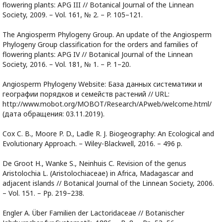
flowering plants: APG III // Botanical Journal of the Linnean
Society, 2009. – Vol. 161, № 2. – P. 105–121.
The Angiosperm Phylogeny Group. An update of the Angiosperm
Phylogeny Group classification for the orders and families of
flowering plants: APG IV // Botanical Journal of the Linnean
Society, 2016. – Vol. 181, № 1. – P. 1–20.
Angiosperm Phylogeny Website: База данных систематики и
географии порядков и семейств растений // URL:
http://www.mobot.org/MOBOT/Research/APweb/welcome.html/
(дата обращения: 03.11.2019).
Cox C. B., Moore P. D., Ladle R. J. Biogeography: An Ecological and
Evolutionary Approach. – Wiley-Blackwell, 2016. – 496 p.
De Groot H., Wanke S., Neinhuis С. Revision of the genus
Aristolochia L. (Aristolochiaceae) in Africa, Madagascar and
adjacent islands // Botanical Journal of the Linnean Society, 2006.
– Vol. 151. – Pp. 219–238.
Engler A. Über Familien der Lactoridaceae // Botanischer