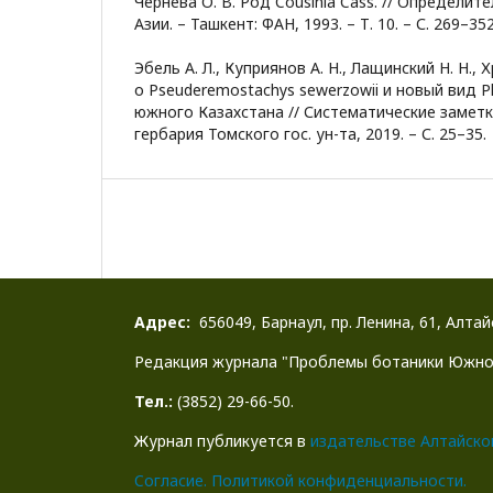
Чернева О. В. Род Cousinia Cass. // Определит
Азии. – Ташкент: ФАН, 1993. – Т. 10. – С. 269–352
Эбель А. Л., Куприянов А. Н., Лащинский Н. Н., 
о Pseuderemostachys sewerzowii и новый вид P
южного Казахстана // Систематические замет
гербария Томского гос. ун-та, 2019. – С. 25–35.
Адрес:
656049, Барнаул, пр. Ленина, 61, Алта
Редакция журнала "Проблемы ботаники Южно
Тел.:
(3852) 29-66-50.
Журнал публикуется в
издательстве Алтайско
Cогласие.
Политикой конфиденциальности.