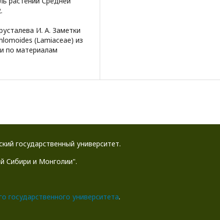
ель растений Средней
.
Хрусталева И. А. Заметки
hlomoides (Lamiaceae) из
ки по материалам
йский государственный университет.
й Сибири и Монголии".
го государственного университета
.