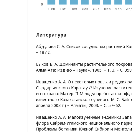
Литература
Абдулина С. А. Список сосудистых растений Каз
– 187 с.
Быков Б. А. Доминанты растительного покрова
Алма-Ата: Изд-во «Наука», 1965. – Т. 3. – С. 358
Иващенко А. А. О некоторых новых и редких р
Сырдарьинского Каратау // Изучение растител
его охрана: Матер. II Междунар. ботан. конф.,
известного Казахстанского ученого М. С. Байте
апреля 2003 г.) – Алматы, 2003. – С. 57–62.
Иващенко А. А. Малоизученные эндемики Зап
флоре Сайрам-Угамского национального парка 
Проблемы ботаники Южной Сибири и Монголии, 