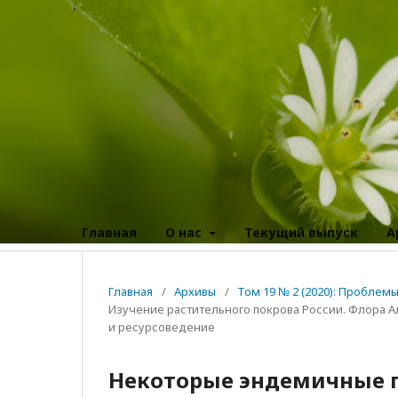
Главная
О нас
Текущий выпуск
А
Главная
/
Архивы
/
Том 19 № 2 (2020): Пробле
Изучение растительного покрова России. Флора А
и ресурсоведение
Некоторые эндемичные п