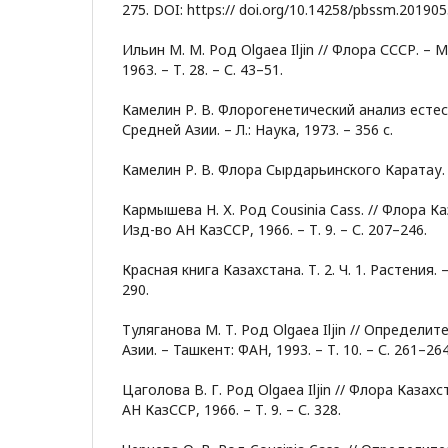
275. DOI: https:// doi.org/10.14258/pbssm.20190
Ильин М. М. Род Olgaea Iljin // Флора СССР. – М
1963. – Т. 28. – С. 43–51.
Камелин Р. В. Флорогенетический анализ есте
Средней Азии. – Л.: Наука, 1973. – 356 с.
Камелин Р. В. Флора Сырдарьинского Каратау. – 
Кармышева Н. Х. Род Cousinia Cass. // Флора Ка
Изд-во АН КазССР, 1966. – Т. 9. – С. 207–246.
Красная книга Казахстана. Т. 2. Ч. 1. Растения. –
290.
Туляганова М. Т. Род Olgaea Iljin // Определи
Азии. – Ташкент: ФАН, 1993. – Т. 10. – С. 261–264
Цаголова В. Г. Род Olgaea Iljin // Флора Казах
АН КазССР, 1966. – Т. 9. – С. 328.