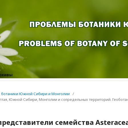
рхивы
мы ботаники Южной Сибири и Монголии
/
лтая, Южной Сибири, Монголии и сопредельных территорий. Геобота
редставители семейства Asterace