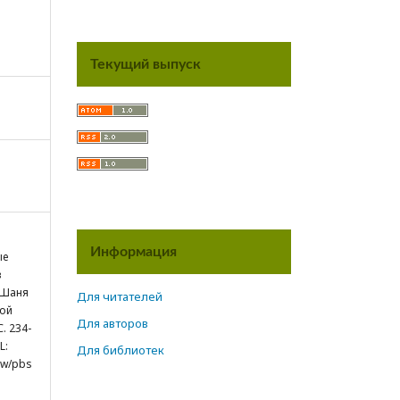
Текущий выпуск
Информация
ые
в
-Шаня
Для читателей
ной
Для авторов
. 234-
L:
Для библиотек
iew/pbs