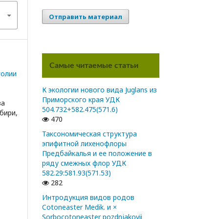
Отправить материал
Самые читаемые статьи
голии
К экологии нового вида Juglans из
Приморского края УДК
ва
504.732+582.475(571.6)
бири,
470
Таксономическая структура
эпифитной лихенофлоры
Предбайкалья и ее положение в
ряду смежных флор УДК
582.29:581.93(571.53)
282
Интродукция видов родов
Cotoneaster Medik. и ×
Sorbocotoneaster pozdnjakovii