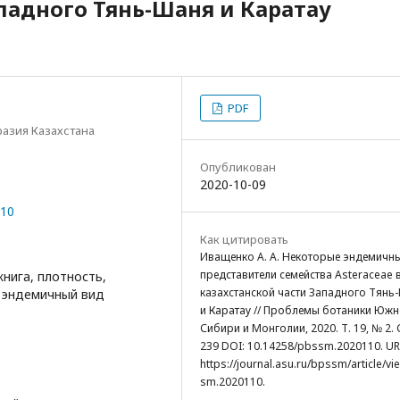
ападного Тянь-Шаня и Каратау
PDF
азия Казахстана
Опубликован
2020-10-09
110
Как цитировать
Иващенко А. А. Некоторые эндемичн
представители семейства Asteraceae 
книга, плотность,
казахстанской части Западного Тянь
, эндемичный вид
и Каратау // Проблемы ботаники Юж
Сибири и Монголии, 2020. Т. 19, № 2. С
239 DOI: 10.14258/pbssm.2020110. UR
https://journal.asu.ru/bpssm/article/v
sm.2020110.