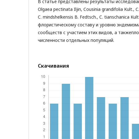
В статье представлены результаты исследова
Olgaea pectinata Iljin, Cousinia grandifolia Kult.
C. mindshelkensis B. Fedtsch., C. tianschanica K
флористическому составу и уровню эндемизм
сообществ с участием этих видов, а такжепл
численности отдельных популяций.
Скачивания