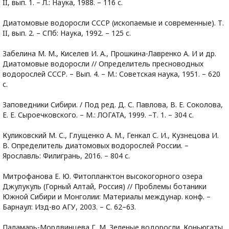
II, вып. 1. – Л.: Наука, 1988. – 116 с.
Диатомовые водоросли СССР (ископаемые и современные). Т.
II, вып. 2. – СПб: Наука, 1992. – 125 с.
Забелина М. М., Киселев И. А., Прошкина-Лавренко А. И и др.
Диатомовые водоросли // Определитель пресноводных
водорослей СССР. – Вып. 4. – М.: Советская наука, 1951. – 620
с.
Заповедники Сибири. / Под ред. Д. С. Павлова, В. Е. Соколова,
Е. Е. Сыроечковского. – М.: ЛОГАТА, 1999. –Т. 1. – 304 с.
Куликовский М. С., Глущенко А. М., Генкал С. И., Кузнецова И.
В. Определитель диатомовых водорослей России. –
Ярославль: Филигрань, 2016. – 804 с.
Митрофанова Е. Ю. Фитопланктон высокогорного озера
Джулукуль (Горный Алтай, Россия) // Проблемы ботаники
Южной Сибири и Монголии: Материалы междунар. конф. –
Барнаул: Изд-во АГУ, 2003. – С. 62–63.
Паламарь-Мордвинцева Г. М. Зеленые водоросли. Коньюгаты