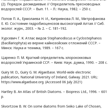
(2). Порядок десмидиевые // Определитель пресноводных
водорослей СССР. – Вып. 11. – Л.: Наука, 1982. – 250 с.
Попов П. А., Ермолаева Н. И., Киприянова Л. М., Митрофанова
Е. Ю. Состояние гидробиоценозов высокогорий Алтая // Сиб.
эколог. журн., 2003. – № 2. – С. 181–192.
Хурсевич Г. К. Атлас видов Stephanodiscus и Cyclostephanos
(Bacillariophyta) из верхне кайнозойских отложений СССР. –
Минск: Наука и техника, 1989. – 167 с.
Царенко П. М. Краткий определитель хлорококковых
водорослей Украинской ССР. – Киев: Наук. думка, 1990. – 208 с.
Guiry M. D., Guiry G. M. AlgaeBase. World-wide electronic
publication, National University of Ireland, Galway. 2021. URL:
https://www.algaebase.org. (Accessed 06 July 2021)
Hartley B. An Atlas of British Diatoms. – Biopress Ltd., 1996. – 601
p.
Skvortzow B. W. On some diatoms from Seiko Lake of Chosen,