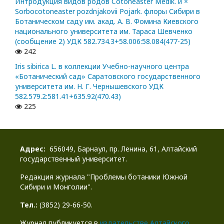
Интродукция видов родов Cotoneaster Medik. и ×
Sorbocotoneaster pozdnjakovii Pojark. флоры Сибири в
Ботаническом саду им. акад. А. В. Фомина Киевского
национального университета им. Тараса Шевченко
(сообщение 2) УДК 582.734.3+58.006:58.084(477-25)
242
Iris sibirica L. в коллекции Учебно-научного центра
«Ботанический сад» Саратовского государственного
университета им. Н. Г. Чернышевского УДК
582.579.2:581.41+635.92(470.43)
225
Адрес:
656049, Барнаул, пр. Ленина, 61, Алтайский
государственный университет.
Редакция журнала "Проблемы ботаники Южной
Сибири и Монголии".
Тел.:
(3852) 29-66-50.
Журнал публикуется в
издательстве Алтайского