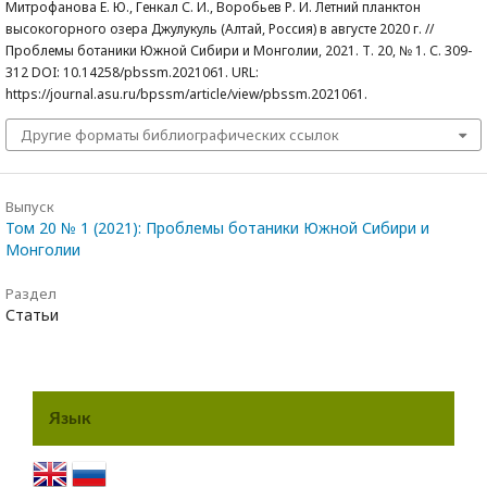
Митрофанова Е. Ю., Генкал С. И., Воробьев Р. И. Летний планктон
высокогорного озера Джулукуль (Алтай, Россия) в августе 2020 г. //
Проблемы ботаники Южной Сибири и Монголии, 2021. Т. 20, № 1. С. 309-
312 DOI: 10.14258/pbssm.2021061. URL:
https://journal.asu.ru/bpssm/article/view/pbssm.2021061.
Другие форматы библиографических ссылок
Выпуск
Том 20 № 1 (2021): Проблемы ботаники Южной Сибири и
Монголии
Раздел
Статьи
Язык