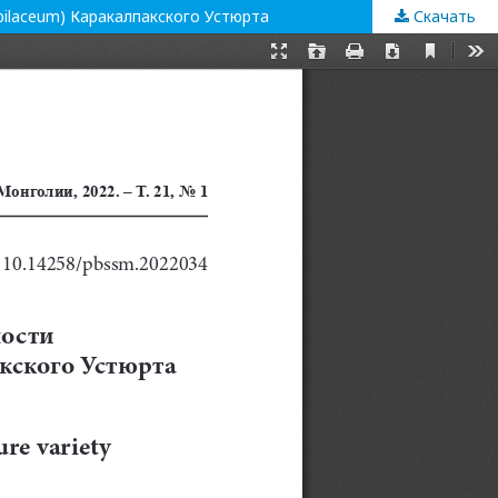
ilaceum) Каракалпакского Устюрта
Скачать