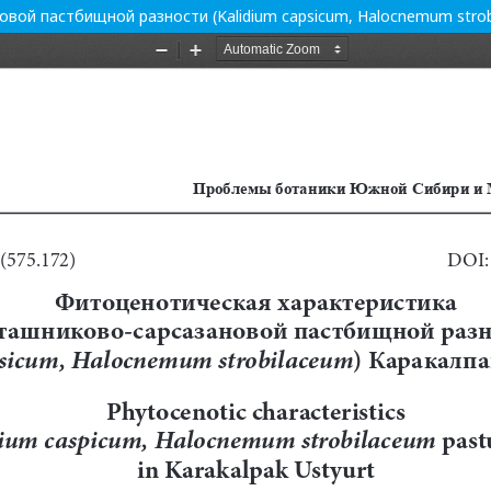
вой пастбищной разности (Kalidium capsicum, Halocnemum strob