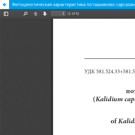
Фитоценотическая характеристика поташниково-сарсазано