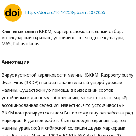
https://doi.org/10.14258/pbssm.2022055
ВККМ, маркёр-вспомогательный отбор,
Ключевые слова:
молекулярный скрининг, устойчивость, ягодные культуры,
MAS, Rubus idaeus
Аннотация
Вирус кустистой карликовости малины (ВККМ, Raspberry bushy
dwarf virus (RBDV)) наносит значительный ущерб урожаю
малины. Существенную помощь в выведении сортов,
устойчивых к данному заболеванию, может оказать маркёр-
ассоциированная селекция. Известно, что устойчивость к
ВККМ контролируется геном Bu, к этому гену разработан ряд
маркёров. В данной работе был проведён скрининг сортов
малины уральской и сибирской селекции двумя маркёрами
гена Bu - rasp_N_gene_1202 и BC615_553_Alu I. Всего из 28