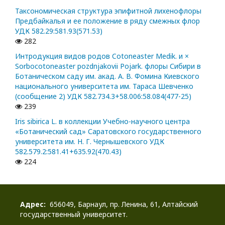
Таксономическая структура эпифитной лихенофлоры
Предбайкалья и ее положение в ряду смежных флор
УДК 582.29:581.93(571.53)
282
Интродукция видов родов Cotoneaster Medik. и ×
Sorbocotoneaster pozdnjakovii Pojark. флоры Сибири в
Ботаническом саду им. акад. А. В. Фомина Киевского
национального университета им. Тараса Шевченко
(сообщение 2) УДК 582.734.3+58.006:58.084(477-25)
239
Iris sibirica L. в коллекции Учебно-научного центра
«Ботанический сад» Саратовского государственного
университета им. Н. Г. Чернышевского УДК
582.579.2:581.41+635.92(470.43)
224
Адрес:
656049, Барнаул, пр. Ленина, 61, Алтайский
государственный университет.