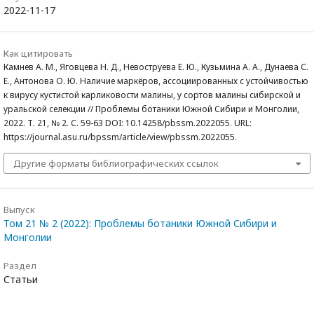
2022-11-17
Как цитировать
Камнев А. М., Яговцева Н. Д., Невоструева Е. Ю., Кузьмина А. А., Дунаева С.
Е., Антонова О. Ю. Наличие маркёров, ассоциированных с устойчивостью
к вирусу кустистой карликовости малины, у сортов малины сибирской и
уральской селекции // Проблемы ботаники Южной Сибири и Монголии,
2022. Т. 21, № 2. С. 59-63 DOI: 10.14258/pbssm.2022055. URL:
https://journal.asu.ru/bpssm/article/view/pbssm.2022055.
Другие форматы библиографических ссылок
Выпуск
Том 21 № 2 (2022): Проблемы ботаники Южной Сибири и
Монголии
Раздел
Статьи