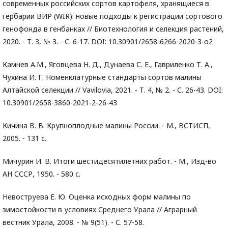
современных российских сортов картофеля, хранящиеся в
гербарии ВИР (WIR): новые подходы к регистрации сортового
генофонда в генбанках // Биотехнология и селекция растений,
2020. - Т. 3, № 3. - С. 6-17. DOI: 10.30901/2658-6266-2020-3-o2
Камнев А.М., Яговцева Н. Д., Дунаева С. Е., Гавриленко Т. А.,
Чухина И. Г. Номенклатурные стандарты сортов малины
Алтайской селекции // Vavilovia, 2021. - Т. 4, № 2. - С. 26-43. DOI:
10.30901/2658-3860-2021-2-26-43
Кичина В. В. Крупноплодные малины России. - М., ВСТИСП,
2005. - 131 с.
Мичурин И. В. Итоги шестидесятилетних работ. - М., Изд-во
АН СССР, 1950. - 580 с.
Невоструева Е. Ю. Оценка исходных форм малины по
зимостойкости в условиях Среднего Урала // Аграрный
вестник Урала, 2008. - № 9(51). - С. 57-58.