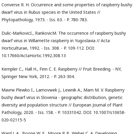
Converse R. H. Occurrence and some properties of raspberry bushy
dwarf virus in Rubus species in the United States //
Phytopathology, 1973. - Iss. 63. - P. 780-783.
Dulic-MarkovicI., RankovicM. The occurrence of raspberry bushy
dwarf virus in Willamette raspberry in Yugoslavia // Acta
Horticulturae, 1992. - Iss. 308. - P. 109-112. DOI:
10.17660/ActaHortic.1992.308.13
Kempler C., Hall H., Finn C. E. Raspberry // Fruit Breeding. - NY,
Springer New York, 2012. - P. 263-304.
Mavrw Plewko I., Lamovwek J., Lewnik A., Marn M. V. Raspberry
bushy dwarf virus in Slovenia - geographic distribution, genetic
diversity and population structure // European Journal of Plant
Pathology, 2020. - Iss. 158. - P. 10331042. DOI: 10.1007/s10658-
020-02115-5
Ward J. A., Boone W. E., Moore P. P., Weber C. A. Developing