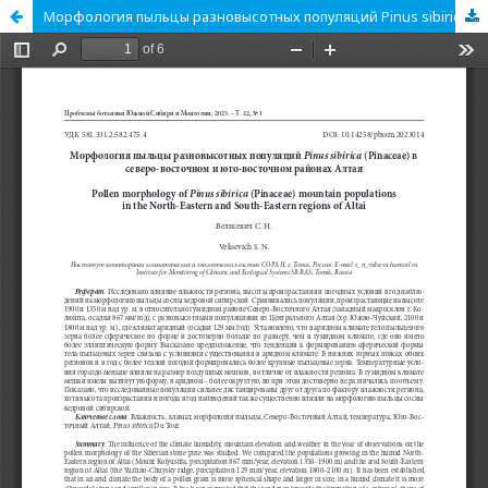
Морфология пыльцы разновысотных популяций Pinus sibirica (Pinaceae) в северо-восточном и юго-восточном районах Алтая