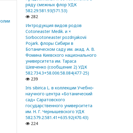
ряду смежных флор УДК
582.29:581.93(571.53)
282
голии
Интродукция видов родов
Cotoneaster Medik. и ×
Sorbocotoneaster pozdnjakovii
Pojark. флоры Сибири в
Ботаническом саду им. акад. А. В.
Фомина Киевского национального
университета им. Тараса
Шевченко (сообщение 2) УДК
582.734.3+58.006:58.084(477-25)
239
Iris sibirica L. в коллекции Учебно-
научного центра «Ботанический
сад» Саратовского
государственного университета
им. Н. Г. Чернышевского УДК
582.579.2:581.41+635.92(470.43)
224