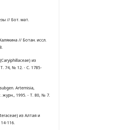
зы // Бот. мат.
алякина // Ботан. иссл.
8.
aryiphillaceae) из
. 74, № 12. - С. 1785-
ubgen. Artemisia,
журн., 1995. - Т. 80, № 7.
teraceae) из Алтая и
114-116.