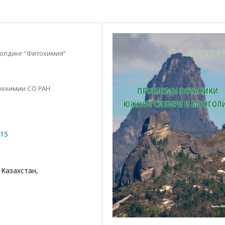
олдинг “Фитохимия”
лехимии СО РАН
015
 Казахстан,