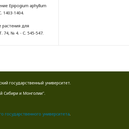
ение Epipogium aphyllum
С. 1403-1404.
е растения для
 74, № 4. - С. 545-547.
йский государственный университет.
й Сибири и Монголии".
го государственного университета
.