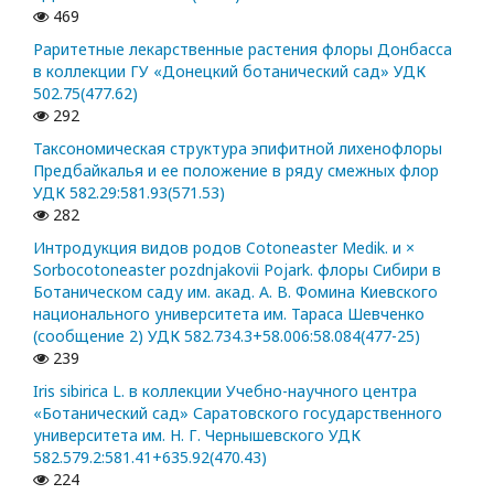
469
Раритетные лекарственные растения флоры Донбасса
в коллекции ГУ «Донецкий ботанический сад» УДК
502.75(477.62)
292
Таксономическая структура эпифитной лихенофлоры
Предбайкалья и ее положение в ряду смежных флор
УДК 582.29:581.93(571.53)
282
Интродукция видов родов Cotoneaster Medik. и ×
Sorbocotoneaster pozdnjakovii Pojark. флоры Сибири в
Ботаническом саду им. акад. А. В. Фомина Киевского
национального университета им. Тараса Шевченко
(сообщение 2) УДК 582.734.3+58.006:58.084(477-25)
239
Iris sibirica L. в коллекции Учебно-научного центра
«Ботанический сад» Саратовского государственного
университета им. Н. Г. Чернышевского УДК
582.579.2:581.41+635.92(470.43)
224