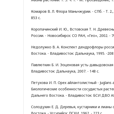
Комаров В. Л. Флора Маньчжурии. - СПб. - Т. 2., 19
853 с.
Коропачинский И. Ю., Встовская Т. Н. Древесн
России. - Новосибирск: СО РАН, «Гео», 2002. - 7
Недолужко В. А. Конспект дендрофлоры росс
Востока. - Владивосток: Дальнаука, 1995. -208 
Павлюткин Б. И. Эоценовая усть-давыдовская
Владивосток: Дальнаука, 2007. - 148 с.
Петухова И. П. Орех айлантолистный - Juglans ail
Биологические особенности сосудистых расте
Дальнего Востока. - Владивосток: БСИ ДВО АН С
Солодухин Е. Д. Деревья, кустарники и лианы
Востока. - Уссурийск: ПСХИ, 1962. - 223 с.