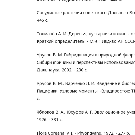
Сосудистые растения советского Дальнего Восто
446 с.
Толмачёв А. И. Деревья, кустарники и лианы о
Краткий определитель. - М.-Л.: Изд-во АН СССР, 
Урусов В. М. Гибридизация в природной флор
Сибири (причины и перспективы использования)
Дальнаука, 2002. - 230 с.
Урусов В. М., Варченко Л. И. Введение в био
Пацифики. Узловые моменты. -Владивосток: ТИ
с.
Яблоков В. А., Юсуфов А. Г. Эволюционное учен
1976. - 331 с.
Flora Coreana. V. I. - Phyongyang, 1972. - 277 p.