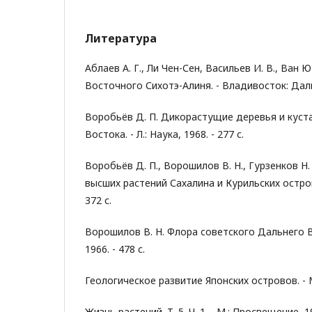
Литература
Аблаев А. Г., Ли Чен-Сен, Васильев И. В., Ван 
Восточного Сихотэ-Алиня. - Владивосток: Дальн
Воробьёв Д. П. Дикорастущие деревья и куст
Востока. - Л.: Наука, 1968. - 277 с.
Воробьёв Д. П., Ворошилов В. Н., Гурзенков Н.
высших растений Сахалина и Курильских островов
372 с.
Ворошилов В. Н. Флора советского Дальнего Во
1966. - 478 с.
Геологическое развитие Японских островов. - М.
Жизнь растений. Т. 5. Ч. 1. - М.: Просвещение, 19