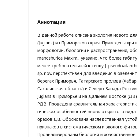
Аннотация
В данной работе описана экология нового для
(Juglans) из Приморского края. Приведены кри
морфологии, биологии и распространения, обос
mandshurica Maxim., указано, что более габи
менее требовательный к теплу J. pseudoailanthi
sp. nov. перспективен для введения в озелени
берегах Приморья, Татарского пролива (Хабар
Сахалинская область) и Северо-Запада Росси
Juglans в Приморье и на Дальнем Востоке (ДВ)
РДВ. Проведена сравнительная характеристи
гических особенностей вновь открытого вида
орехов ДВ. Обоснована наследственная устой
признаков в систематическом и эколого-фито
Проанализированы биология и хозяйственное