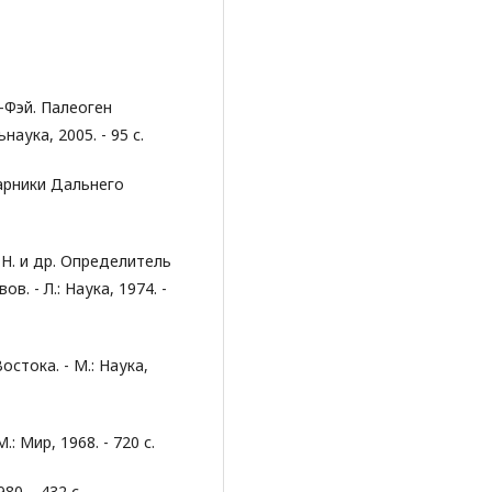
Ю-Фэй. Палеоген
аука, 2005. - 95 с.
арники Дальнего
 Н. и др. Определитель
. - Л.: Наука, 1974. -
стока. - М.: Наука,
: Мир, 1968. - 720 с.
80. - 432 с.