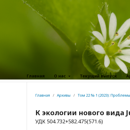
Главная
О нас
Текущий выпуск
А
Главная
/
Архивы
/
Том 22 № 1 (2023): Пробле
К экологии нового вида J
УДК 504.732+582.475(571.6)