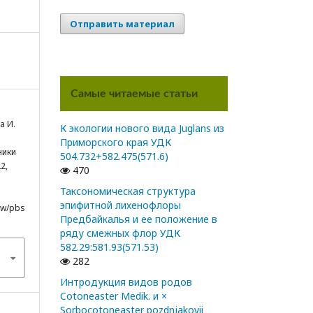
Отправить материал
Самые читаемые статьи
а И.
К экологии нового вида Juglans из
Приморского края УДК
ники
504.732+582.475(571.6)
2,
470
Таксономическая структура
эпифитной лихенофлоры
iew/pbs
Предбайкалья и ее положение в
ряду смежных флор УДК
582.29:581.93(571.53)
282
Интродукция видов родов
Cotoneaster Medik. и ×
Sorbocotoneaster pozdnjakovii