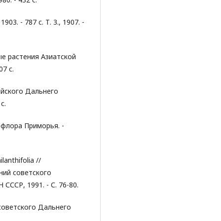
03. - 787 с. Т. 3., 1907. -
ые растения Азиатской
07 с.
ийского Дальнего
с.
 флора Приморья. -
anthifolia //
ний советского
ССР, 1991. - С. 76-80.
 советского Дальнего