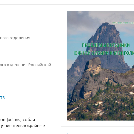
ного отделения
ого отделения Российской
073
н Juglans, собая
идячие цельнокрайные