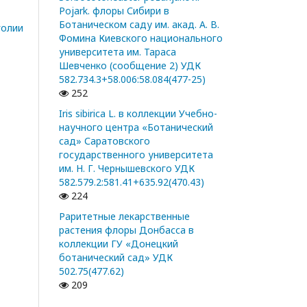
Pojark. флоры Сибири в
Ботаническом саду им. акад. А. В.
голии
Фомина Киевского национального
университета им. Тараса
Шевченко (сообщение 2) УДК
582.734.3+58.006:58.084(477-25)
252
Iris sibirica L. в коллекции Учебно-
научного центра «Ботанический
сад» Саратовского
государственного университета
им. Н. Г. Чернышевского УДК
582.579.2:581.41+635.92(470.43)
224
Раритетные лекарственные
растения флоры Донбасса в
коллекции ГУ «Донецкий
ботанический сад» УДК
502.75(477.62)
209