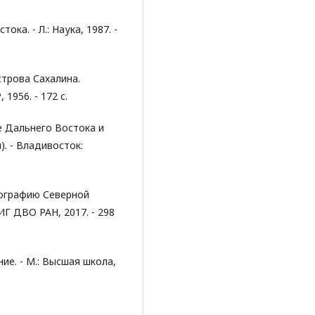
ка. - Л.: Наука, 1987. -
строва Сахалина.
1956. - 172 с.
е Дальнего Востока и
. - Владивосток:
географию Северной
Г ДВО РАН, 2017. - 298
ие. - М.: Высшая школа,