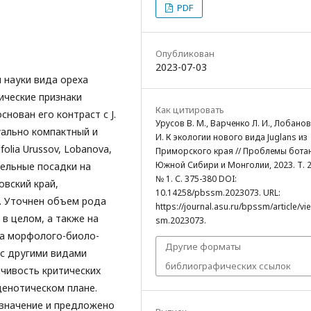
PDF
Опубликован
2023-07-03
 науки вида ореха
тические признаки
Как цитировать
нован его контраст с J.
Урусов В. М., Варченко Л. И., Лобанов
туально компактный и
И. К экологии нового вида Juglans из
folia Urussov, Lobanova,
Приморского края // Проблемы бота
Южной Сибири и Монголии, 2023. Т. 2
тельные посадки на
№ 1. С. 375-380 DOI:
овский край,
10.14258/pbssm.2023073. URL:
и. Уточнен объем рода
https://journal.asu.ru/bpssm/article/v
 в целом, а также на
sm.2023073.
ка морфолого-биоло-
Другие форматы
 с другими видами
библиографических ссылок
чивость критических
ценотическом плане.
 значение и предложено