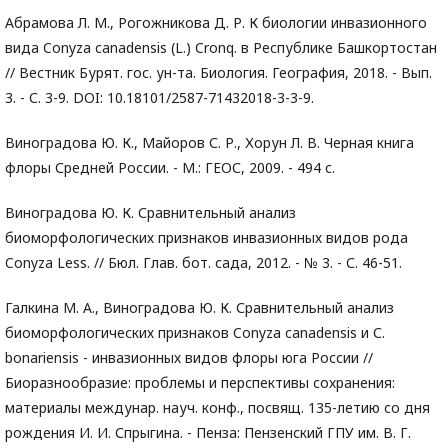
Абрамова Л. М., Рогожникова Д. Р. К биологии инвазионного
вида Conyza canadensis (L.) Cronq. в Республике Башкортостан
// Вестник Бурят. гос. ун-та. Биология. География, 2018. - Вып.
3. - С. 3-9. DOI: 10.18101/2587-71432018-3-3-9.
Виноградова Ю. К., Mайоров С. Р., Хорун Л. В. Черная книга
флоры Средней России. - M.: ГЕОС, 2009. - 494 с.
Виноградова Ю. К. Сравнительный анализ
биоморфологических признаков инвазионных видов рода
Conyza Less. // Бюл. Глав. бот. сада, 2012. - № 3. - С. 46-51.
Галкина M. А., Виноградова Ю. К. Сравнительный анализ
биоморфологических признаков Conyza canadensis и С.
bonariensis - инвазионных видов флоры юга России //
Биоразнообразие: проблемы и перспективы сохранения:
материалы междунар. науч. конф., посвящ. 135-летию со дня
рождения И. И. Спрыгина. - Пенза: Пензенский ГПУ им. В. Г.