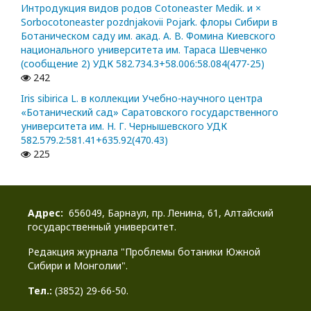
Интродукция видов родов Cotoneaster Medik. и ×
Sorbocotoneaster pozdnjakovii Pojark. флоры Сибири в
Ботаническом саду им. акад. А. В. Фомина Киевского
национального университета им. Тараса Шевченко
(сообщение 2) УДК 582.734.3+58.006:58.084(477-25)
242
Iris sibirica L. в коллекции Учебно-научного центра
«Ботанический сад» Саратовского государственного
университета им. Н. Г. Чернышевского УДК
582.579.2:581.41+635.92(470.43)
225
Адрес:
656049, Барнаул, пр. Ленина, 61, Алтайский
государственный университет.
Редакция журнала "Проблемы ботаники Южной
Сибири и Монголии".
Тел.:
(3852) 29-66-50.