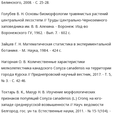
Белинского, 2008. - С. 25-28.
Голубев В. Н. Основы биоморфологии травянистых растений
центральной лесостепи // Труды Центрально-Черноземного
заповедника им. В. В. Алехина. - Воронеж: Изд-во
Воронежского ГУ, 1962. - Вып. 7. - 602 с.
Зайцев Г. Н. Mатематическая статистика в экспериментальной
ботанике. - M.: Наука, 1984. - 424 с.
Нагорная О. В. Количественные характеристики
мелколепестника канадского Conyza canadensis на территории
города Курска // Приднепровский научный вестник, 2017. - Т. 5,
№ 3. - С. 42-46.
Тохтарь В. К., Мазур Н. В. Изучение морфологических
признаков популяций Conyza canadensis (L.) Cronq. на юго-
западе среднерусской возвышенности // Науч. ведомости
Белгород. гос. ун-та. Естественные науки, 2011. - № 15-1(104). -