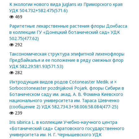
К экологии нового вида Juglans из Приморского края
УДК 504.732+582.475(571.6)
469
Раритетные лекарственные растения флоры Донбасса
в коллекции ГУ «Донецкий ботанический сад» УДК
502.75(477.62)
292
Таксономическая структура эпифитной лихенофлоры
Предбайкалья и ее положение в ряду смежных флор
УДК 582.29:581.93(571.53)
282
Интродукция видов родов Cotoneaster Medik. и ×
Sorbocotoneaster pozdnjakovii Pojark. флоры Сибири в
Ботаническом саду им. акад. А. В. Фомина Киевского
национального университета им. Тараса Шевченко
(сообщение 2) УДК 582.734.3+58.006:58.084(477-25)
239
Iris sibirica L. в коллекции Учебно-научного центра
«Ботанический сад» Саратовского государственного
университета им. Н. Г. Чернышевского УДК