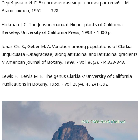
Серебряков И. Г. Экологическая морфология растений. - М:
Высш. школа, 1962. - с. 378.
Hickman J. C. The Jepson manual: Higher plants of California. -
Berkeley: University of California Press, 1993. - 1400 p.
Jonas Ch. S., Geber M. A. Variation among populations of Clarkia
unguiculata (Onagraceae) along altitudinal and latitudinal gradients
// American Journal of Botany, 1999. - Vol. 86(3). - P. 333-343.
Lewis H., Lewis M. E. The genus Clarkia // University of California
Publications in Botany, 1955. - Vol. 20(4). -P. 241-392.