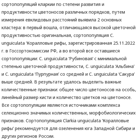
сортопопуляций кларкии по степени развития и
продуктивности цветоносов различных порядков, путем
измерения евклидовых расстояний выявила 2 основных
кластера: в первый вошла, отличающаяся высокой цветочной
продуктивностью оригинальная, сортопопуляция C.
unguiculata ‘Коралловые рифы, зарегистрированная 25.11.2022
г. в Госсортокомиссии РФ, а во второй все оставшиеся
сортопопуляции: C. unguiculata ‘Рубиновая’ с минимальной
степенью цветочной продуктивности, C. unguiculata ‘Альбина’
и C. unguiculata ‘Пурпурная’ со средней и C. unguiculata ‘Сакура’
выше средней. В результате удалось выделить важные
количественные признаки: общее число цветоносов на особь,
линейный размер кисти и количество цветков на цветоносе.
Все сортопопуляции являются источниками комплекса
селекционно значимых количественных, морфобиологических
признаков. Сортопопуляция Clarkia unguiculata ‘Коралловые
рифы’ рекомендуется для озеленения юга Западной Сибири и
других регионов России.