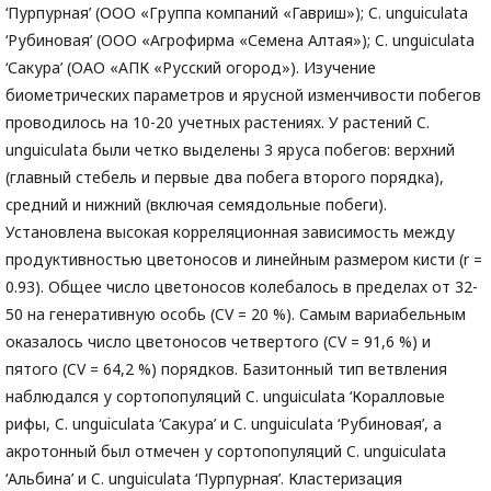
‘Пурпурная’ (ООО «Группа компаний «Гавриш»); C. unguiculata
‘Рубиновая’ (ООО «Агрофирма «Семена Алтая»); C. unguiculata
‘Сакура’ (ОАО «АПК «Русский огород»). Изучение
биометрических параметров и ярусной изменчивости побегов
проводилось на 10-20 учетных растениях. У растений C.
unguiculata были четко выделены 3 яруса побегов: верхний
(главный стебель и первые два побега второго порядка),
средний и нижний (включая семядольные побеги).
Установлена высокая корреляционная зависимость между
продуктивностью цветоносов и линейным размером кисти (r =
0.93). Общее число цветоносов колебалось в пределах от 32-
50 на генеративную особь (CV = 20 %). Самым вариабельным
оказалось число цветоносов четвертого (CV = 91,6 %) и
пятого (CV = 64,2 %) порядков. Базитонный тип ветвления
наблюдался у сортопопуляций C. unguiculata ‘Коралловые
рифы, C. unguiculata ‘Сакура’ и C. unguiculata ‘Рубиновая’, а
акротонный был отмечен у сортопопуляций C. unguiculata
‘Альбина’ и C. unguiculata ‘Пурпурная’. Кластеризация