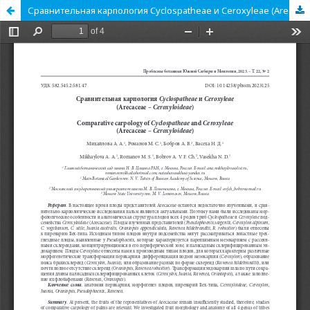
Сравнительная карпология Cyclospatheae и Ceroxyleae (Arecaceae - Ceroxyloideae)