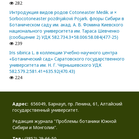
282
Интродукция видов родов Cotoneaster Medik. и ×
Sorbocotoneaster pozdnjakovii Pojark. флоры Сибири в
Ботаническом саду им. акад. А. В. Фомина Киевского
национального университета им. Тараса Шевченко
(сообщение 2) УДК 582.734.3+58.006:58.084(477-25)
239
Iris sibirica L. в коллекции Учебно-научного центра
«Ботанический сад» Саратовского государственного
университета им. Н. Г. Чернышевского УДК
582.579.2:581.41+635.92(470.43)
224
Адрес:
656049, Барнаул, пр. Ленина, 61, Алтайский
государственный университет.
Редакция журнала "Проблемы ботаники Южной
Сибири и Монголии".
Тел.:
(3852) 29-66-50.