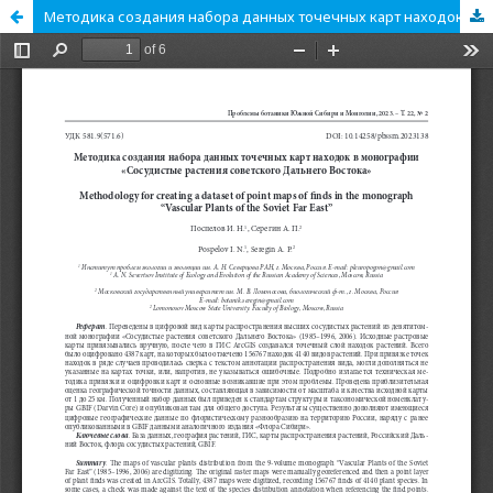
Методика создания набора данных точечных карт находок в монографии «Сосудистые растения советского Дальнего Востока»