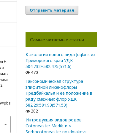
Отправить материал
Самые читаемые статьи
К экологии нового вида Juglans из
Приморского края УДК
оп Н.
504.732+582.475(571.6)
х в
470
имата
ники
Таксономическая структура
2,
эпифитной лихенофлоры
Предбайкалья и ее положение в
ряду смежных флор УДК
iew/pbs
582.29:581.93(571.53)
282
Интродукция видов родов
Cotoneaster Medik. и ×
Sorbocotoneaster pozdnjakovii