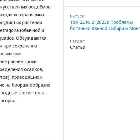
скусственных водоёмов.
находках охраняемых
Выпуск
Том 22 № 2 (2023): Проблемы
сосудистых растений
ботаники Южной Сибири и Мон
tetragona (обычной и
quatica. Обсуждаются
Раздел
м при сохранении
Статьи
повышение
лее ранние сроки
пределения осадков,
тов), приводящих к
ие на биоразнообразие
 водные экосистемы -
агорья.