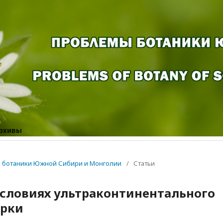
рхивы
мы ботаники Южной Сибири и Монголии
/
Статьи
условиях ультраконтинентального
ирки