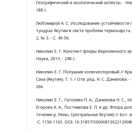
Географический и экологический аспекты. - Нов
188 с.
Любомиров А. С. Исследование устойчивости 
тундрах Якутии в свете проблем термокарста //
2, № 3. - С. 49-56.
Николин Е. Г. Конспект флоры Верхоянского хр
Наука, 2013. - 248 с.
Николин Е. Г. Полушник колючеспоровый // Кр
Саха (Якутия). Т. 1. / Отв. ред. Н. С. Данилова. - 
266.
Николин Е. Г., Гоголева П. А., Данилова Н. С., Ис
Егорова А. А., Постникова Е. П. и др. Флора д
течение р. Лены, Центральная Якутия) // Бот. жу
-С. 1156-1165. DOI: 10.31857/S000681362212008