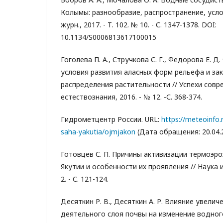
Колымы: разнообразие, распространение, усло
журн., 2017. - Т. 102. № 10. - С. 1347-1378. DOI:
10.1134/S0006813617100015
Гоголева П. А., Стручкова С. Г., Федорова Е. 
условия развития аласных форм рельефа и за
распределения растительности // Успехи совр
естествознания, 2016. - № 12. -С. 368-374.
Гидрометцентр России. URL:
https://meteoinfo.
saha-yakutia/ojmjakon
(Дата обращения: 20.04.2
Готовцев С. П. Причины активизации термоэр
Якутии и особенности их проявления // Наука и
2. - С. 121-124.
Десяткин Р. В., Десяткин А. Р. Влияние увелич
деятельного слоя почвы на изменение водног