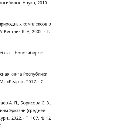
осибирск: Наука, 2010. -
природных комплексов в
 Вестник ЯГУ, 2005. - Т.
ебта. - Новосибирск:
асная книга Республики
М.: «Реарт», 2017. - С.
аев А. П., Борисова С. З.,
олины Эркээни (среднее
рн., 2022. - Т. 107, № 12.
0