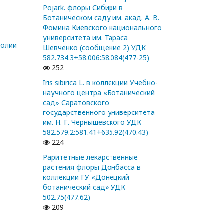
Pojark. флоры Сибири в
Ботаническом саду им. акад. А. В.
Фомина Киевского национального
университета им. Тараса
голии
Шевченко (сообщение 2) УДК
582.734.3+58.006:58.084(477-25)
252
Iris sibirica L. в коллекции Учебно-
научного центра «Ботанический
сад» Саратовского
государственного университета
им. Н. Г. Чернышевского УДК
582.579.2:581.41+635.92(470.43)
224
Раритетные лекарственные
растения флоры Донбасса в
коллекции ГУ «Донецкий
ботанический сад» УДК
502.75(477.62)
209