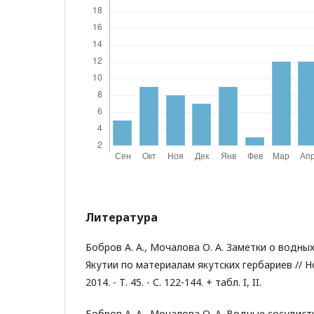
Литература
Бобров А. А., Мочалова О. А. Заметки о водны
Якутии по материалам якутских гербариев // Но
2014. - Т. 45. - С. 122-144. + табл. I, II.
Бобров А. А., Мочалова О. А. Водные сосудис