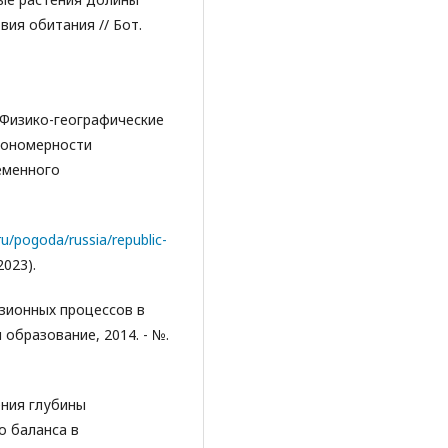
вия обитания // Бот.
Д. Физико-географические
кономерности
еменного
ru/pogoda/russia/republic-
023).
озионных процессов в
 образование, 2014. - №.
ения глубины
о баланса в