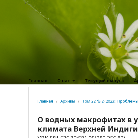
Главная
О нас
Текущий выпуск
А
Главная
/
Архивы
/
Том 22 № 2 (2023): Пробле
О водных макрофитах в 
климата Верхней Индиг