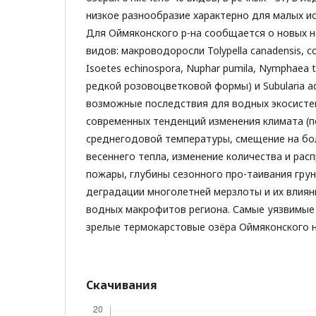
низкое разнообразие характерно для малых и
Для Оймяконского р-на сообщается о новых 
видов: макроводоросли Tolypella canadensis, 
Isoetes echinospora, Nuphar pumila, Nymphaea 
редкой розовоцветковой формы) и Subularia a
возможные последствия для водных экосисте
современных тенденций изменения климата (
среднегодовой температуры, смещение на бо
весеннего тепла, изменение количества и рас
пожары, глубины сезонного про-таивания грун
деградации многолетней мерзлоты и их влиян
водных макрофитов региона. Самые уязвимые
зрелые термокарстовые озёра Оймяконского н
Скачивания