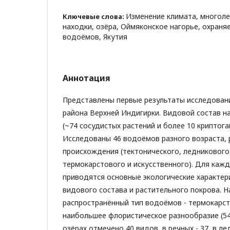
Изменение климата, многоле
Ключевые слова:
находки, озёра, Оймяконское нагорье, охран
водоёмов, Якутия
Аннотация
Представлены первые результаты исследован
района Верхней Индигирки. Видовой состав н
(~74 сосудистых растений и более 10 криптог
Исследованы 46 водоёмов разного возраста, 
происхождения (тектонического, ледникового,
термокарстового и искусственного). Для каж
приводятся основные экологические характер
видового состава и растительного покрова. 
распространённый тип водоёмов - термокарст
наибольшее флористическое разнообразие (54
озёрах отмечено 40 видов, в речных - 37, в ле