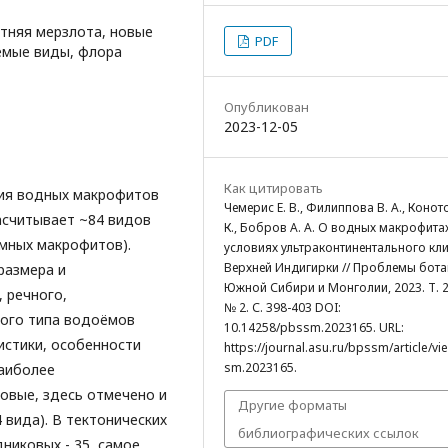
тняя мерзлота, новые
PDF
яемые виды, флора
Опубликован
2023-12-05
Как цитировать
ия водных макрофитов
Чемерис Е. В., Филиппова В. А., Конот
асчитывает ~84 видов
К., Бобров А. А. О водных макрофита
амных макрофитов).
условиях ультраконтинентального кл
Верхней Индигирки // Проблемы бота
размера и
Южной Сибири и Монголии, 2023. Т. 2
 речного,
№ 2. С. 398-403 DOI:
дого типа водоёмов
10.14258/pbssm.2023165. URL:
истики, особенности
https://journal.asu.ru/bpssm/article/v
sm.2023165.
Наиболее
овые, здесь отмечено и
Другие форматы
 вида). В тектонических
библиографических ссылок
дниковых - 35, самое