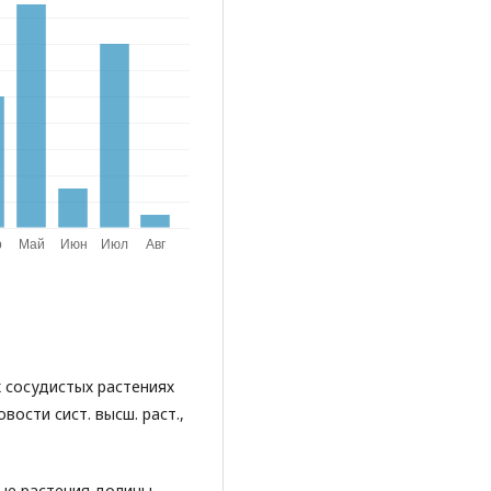
х сосудистых растениях
вости сист. высш. раст.,
тые растения долины