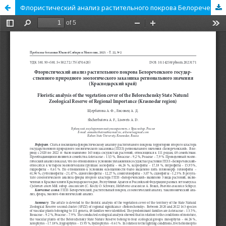
Флористический анализ растительного покрова Белореченского государственного природного зоологического заказника регионального значения (Краснодарский край)