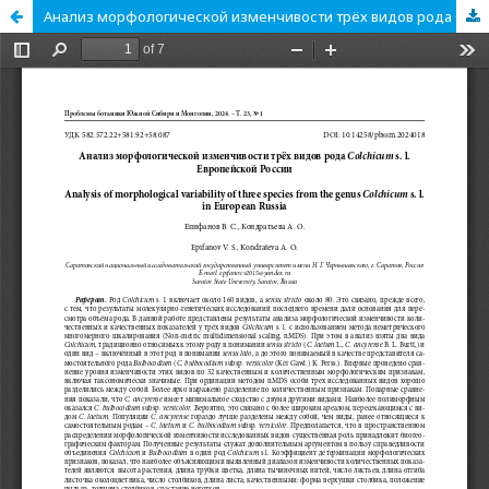
Анализ морфологической изменчивости трёх видов рода Colchicum s. l. Европейской России