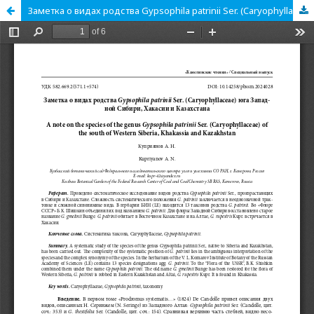
Заметка о видах родства Gypsophila patrinii Ser. (Caryophyllaceae) юга Западной Сибири, Хакасии и Казахстана