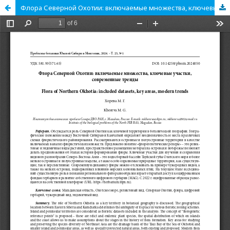
Флора Северной Охотии: включаемые множества, ключевые участки, современные тренды