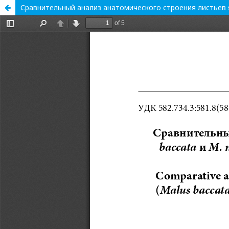
Сравнительный анализ анатомического строения листьев я