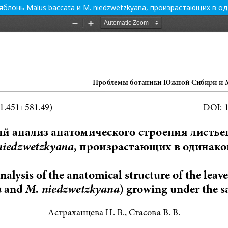
блонь Malus baccata и M. niedzwetzkyana, произрастающих в о