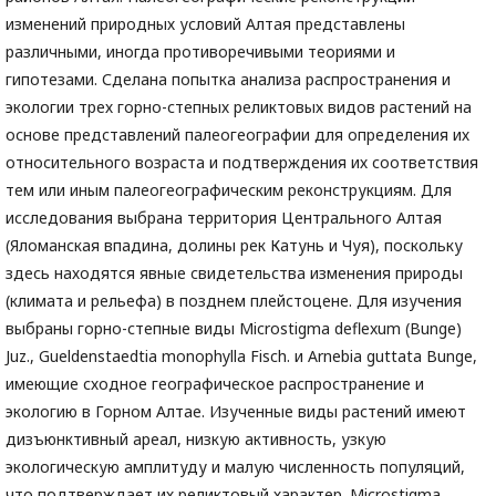
изменений природных условий Алтая представлены
различными, иногда противоречивыми теориями и
гипотезами. Сделана попытка анализа распространения и
экологии трех горно-степных реликтовых видов растений на
основе представлений палеогеографии для определения их
относительного возраста и подтверждения их соответствия
тем или иным палеогеографическим реконструкциям. Для
исследования выбрана территория Центрального Алтая
(Яломанская впадина, долины рек Катунь и Чуя), поскольку
здесь находятся явные свидетельства изменения природы
(климата и рельефа) в позднем плейстоцене. Для изучения
выбраны горно-степные виды Microstigma deflexum (Bunge)
Juz., Gueldenstaedtia monophylla Fisch. и Arnebia guttata Bunge,
имеющие сходное географическое распространение и
экологию в Горном Алтае. Изученные виды растений имеют
дизъюнктивный ареал, низкую активность, узкую
экологическую амплитуду и малую численность популяций,
что подтверждает их реликтовый характер. Microstigma