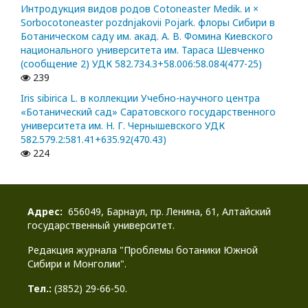
Интродукция видов родов Cotoneaster Medik. и ×
Sorbocotoneaster pozdnjakovii Pojark. флоры Сибири в
Ботаническом саду им. акад. А. В. Фомина Киевского
национального университета им. Тараса Шевченко
(сообщение 2) УДК 582.734.3+58.006:58.084(477-25)
239
Iris sibirica L. в коллекции Учебно-научного центра
«Ботанический сад» Саратовского государственного
университета им. Н. Г. Чернышевского УДК
582.579.2:581.41+635.92(470.43)
224
Адрес:
656049, Барнаул, пр. Ленина, 61, Алтайский
государственный университет.
Редакция журнала "Проблемы ботаники Южной
Сибири и Монголии".
Тел.:
(3852) 29-66-50.