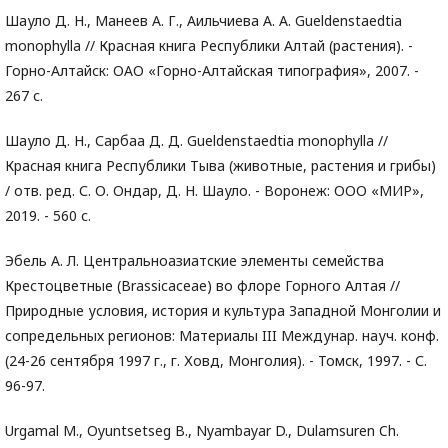
Шауло Д. Н., Манеев А. Г., Аильчиева А. А. Gueldenstaedtia
monophylla // Красная книга Республики Алтай (растения). -
Горно-Алтайск: ОАО «Горно-Алтайская типография», 2007. -
267 с.
Шауло Д. Н., Сарбаа Д. Д. Gueldenstaedtia monophylla //
Красная книга Республики Тыва (животные, растения и грибы)
/ отв. ред. С. О. Ондар, Д. Н. Шауло. - Воронеж: ООО «МИР»,
2019. - 560 с.
Эбель А. Л. Центральноазиатские элементы семейства
Крестоцветные (Brassicaceae) во флоре Горного Алтая //
Природные условия, история и культура Западной Монголии и
сопредельных регионов: Материалы III Междунар. науч. конф.
(24-26 сентября 1997 г., г. Ховд, Монголия). - Томск, 1997. - С.
96-97.
Urgamal M., Oyuntsetseg B., Nyambаyar D., Dulamsuren Ch.