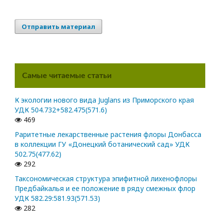
Отправить материал
Самые читаемые статьи
К экологии нового вида Juglans из Приморского края
УДК 504.732+582.475(571.6)
469
Раритетные лекарственные растения флоры Донбасса
в коллекции ГУ «Донецкий ботанический сад» УДК
502.75(477.62)
292
Таксономическая структура эпифитной лихенофлоры
Предбайкалья и ее положение в ряду смежных флор
УДК 582.29:581.93(571.53)
282