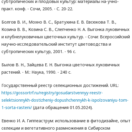
субтропических и плодовых культур: материалы на-учно-
практ. конф. - Сочи, 2005. - С. 20-22.
Болгов В. И., Мохно В. С., Братухина Е. В. Евсюкова Т. В.,
Козина В. В., Козина С. В., Слепченко Н. А. Выгонка луковичных
и клубнелуковичных цветочных культур. - Сочи: Всероссийский
научно-исследовательский институт цветоводства и
субтропических культур, 2001. - 96 с.
Былов В. Н., Зайцева Е. Н. Выгонка цветочных луковичных
растений. - М.: Наука, 1990. - 240 с.
Государственный реестр селекционных достижений. URL:
https://gossortrf.ru/registry/gosudarstvennyy-reestr-
selektsionnykh-dostizheniy-dopushchennykh-k-ispolzovaniyu-tom-
1-sorta-rasteni/
(дата обращения 01.05.2024).
Евенко И. А. Гиппеаструм: использование в фитодизайне, опыт
селекции и вегетативного размножения в Сибирском