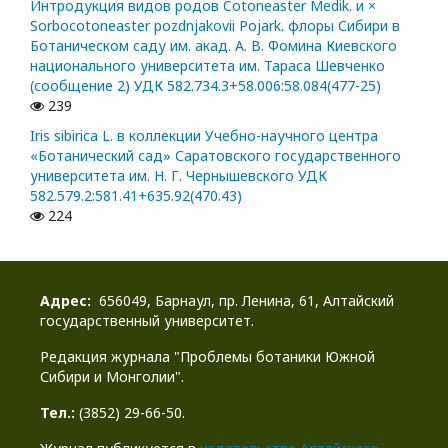
Интродукция видов родов Cotoneaster Medik. и ×
Sorbocotoneaster pozdnjakovii Pojark. флоры Сибири в
Ботаническом саду им. акад. А. В. Фомина Киевского
национального университета им. Тараса Шевченко
(сообщение 2) УДК 582.734.3+58.006:58.084(477-25)
239
Iris sibirica L. в коллекции Учебно-научного центра
«Ботанический сад» Саратовского государственного
университета им. Н. Г. Чернышевского УДК
582.579.2:581.41+635.92(470.43)
224
Адрес:
656049, Барнаул, пр. Ленина, 61, Алтайский
государственный университет.
Редакция журнала "Проблемы ботаники Южной
Сибири и Монголии".
Тел.:
(3852) 29-66-50.