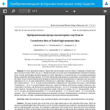
Прибрежноводная флора высокогорных озер Цадоти