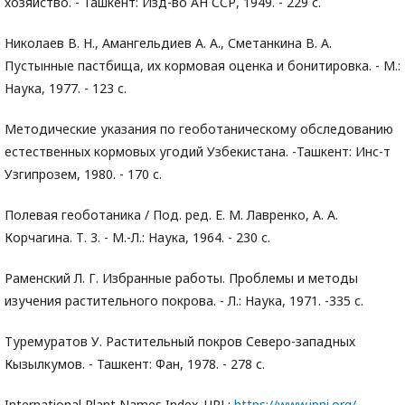
хозяйство. - Ташкент: Изд-во АН ССР, 1949. - 229 с.
Николаев В. Н., Амангельдиев А. А., Сметанкина В. А.
Пустынные пастбища, их кормовая оценка и бонитировка. - М.:
Наука, 1977. - 123 с.
Методические указания по геоботаническому обследованию
естественных кормовых угодий Узбекистана. -Ташкент: Инс-т
Узгипрозем, 1980. - 170 с.
Полевая геоботаника / Под. ред. Е. М. Лавренко, А. А.
Корчагина. Т. 3. - М.-Л.: Наука, 1964. - 230 с.
Раменский Л. Г. Избранные работы. Проблемы и методы
изучения растительного покрова. - Л.: Наука, 1971. -335 с.
Туремуратов У. Растительный покров Северо-западных
Кызылкумов. - Ташкент: Фан, 1978. - 278 с.
International Plant Names Index. URL:
https://www.ipni.org/