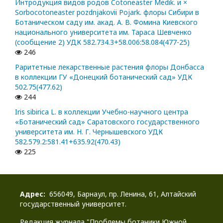
Интродукция видов родов Cotoneaster Medik. и ×
Sorbocotoneaster pozdnjakovii Pojark. флоры Сибири в
Ботаническом саду им. акад. А. В. Фомина Киевского
национального университета им. Тараса Шевченко
(сообщение 2) УДК 582.734.3+58.006:58.084(477-25)
246
Раритетные лекарственные растения флоры Донбасса
в коллекции ГУ «Донецкий ботанический сад» УДК
502.75(477.62)
244
Iris sibirica L. в коллекции Учебно-научного центра
«Ботанический сад» Саратовского государственного
университета им. Н. Г. Чернышевского УДК
582.579.2:581.41+635.92(470.43)
225
Адрес:
656049, Барнаул, пр. Ленина, 61, Алтайский
государственный университет.
Редакция журнала "Проблемы ботаники Южной