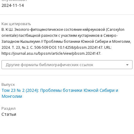
2024-11-14
Как цитировать
В. К Ш. Эколого-фитоценотическое состояние кейреуковой (Caroxylon
orientale) пастбищной разности с участием кустарников в Северо-
Западном Кызылкуме // Проблемы ботаники Южной Сибири и Монголии,
2024. Т. 23, № 2. С. 506-509 DOI: 10.14258/pbssm.2024147. URL:
https://journal.asu.ru/bpssm/article/view/pbssm.2024147.
Другие форматы библиографических ссылок
Выпуск
Том 23 № 2 (2024): Проблемы ботаники Южной Сибири и
Монголии
Раздел
Статьи