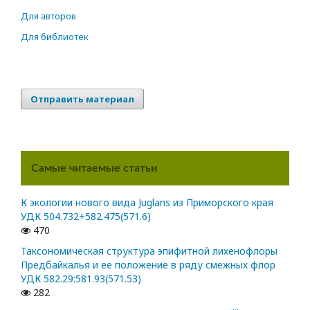
Для авторов
Для библиотек
Отправить материал
Самые читаемые статьи
К экологии нового вида Juglans из Приморского края
УДК 504.732+582.475(571.6)
470
Таксономическая структура эпифитной лихенофлоры
Предбайкалья и ее положение в ряду смежных флор
УДК 582.29:581.93(571.53)
282