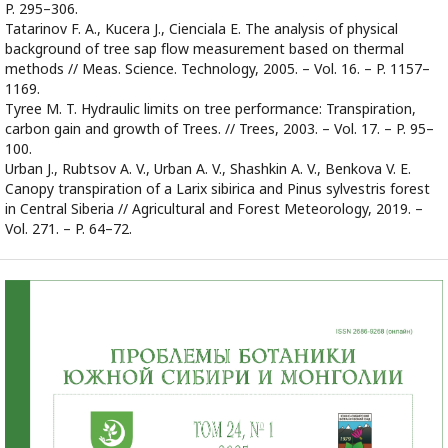
P. 295–306.
Tatarinov F. A., Kucera J., Cienciala E. The analysis of physical
background of tree sap ﬂow measurement based on thermal
methods // Meas. Science. Technology, 2005. – Vol. 16. – P. 1157–
1169.
Tyree M. T. Hydraulic limits on tree performance: Transpiration,
carbon gain and growth of Trees. // Trees, 2003. – Vol. 17. – P. 95–
100.
Urban J., Rubtsov A. V., Urban A. V., Shashkin A. V., Benkova V. E.
Canopy transpiration of a Larix sibirica and Pinus sylvestris forest
in Central Siberia // Agricultural and Forest Meteorology, 2019. –
Vol. 271. – P. 64–72.