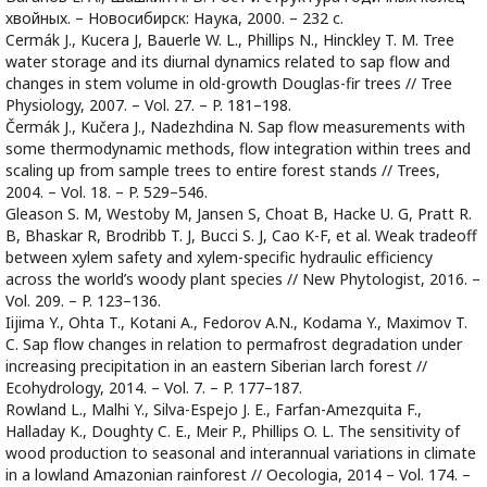
хвойных. – Новосибирск: Наука, 2000. – 232 с.
Cermák J., Kucera J, Bauerle W. L., Phillips N., Hinckley T. M. Tree
water storage and its diurnal dynamics related to sap flow and
changes in stem volume in old-growth Douglas-fir trees // Tree
Physiology, 2007. – Vol. 27. – P. 181–198.
Čermák J., Kučera J., Nadezhdina N. Sap flow measurements with
some thermodynamic methods, flow integration within trees and
scaling up from sample trees to entire forest stands // Trees,
2004. – Vol. 18. – P. 529–546.
Gleason S. M, Westoby M, Jansen S, Choat B, Hacke U. G, Pratt R.
B, Bhaskar R, Brodribb T. J, Bucci S. J, Cao K-F, et al. Weak tradeoff
between xylem safety and xylem-specific hydraulic efficiency
across the world’s woody plant species // New Phytologist, 2016. –
Vol. 209. – P. 123–136.
Iijima Y., Ohta T., Kotani A., Fedorov A.N., Kodama Y., Maximov T.
C. Sap ﬂow changes in relation to permafrost degradation under
increasing precipitation in an eastern Siberian larch forest //
Ecohydrology, 2014. – Vol. 7. – P. 177–187.
Rowland L., Malhi Y., Silva-Espejo J. E., Farfan-Amezquita F.,
Halladay K., Doughty C. E., Meir P., Phillips O. L. The sensitivity of
wood production to seasonal and interannual variations in climate
in a lowland Amazonian rainforest // Oecologia, 2014 – Vol. 174. –