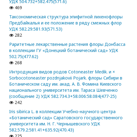
УДК 504.732+582.475(571.6)
469
Таксономическая структура эпифитной лихенофлоры
Предбайкалья и ее положение в ряду смежных флор
УДК 582.29:581.93(571.53)
282
Раритетные лекарственные растения флоры Донбасса
в коллекции ГУ «Донецкий ботанический сад» УДК
502.75(477.62)
268
Интродукция видов родов Cotoneaster Medik. и ×
Sorbocotoneaster pozdnjakovii Pojark. флоры Сибири в
Ботаническом саду им. акад. А. В. Фомина Киевского
национального университета им. Тараса Шевченко
(сообщение 2) УДК 582.734.3+58.006:58.084(477-25)
242
Iris sibirica L. в коллекции Учебно-научного центра
«Ботанический сад» Саратовского государственного
университета им. Н. Г. Чернышевского УДК
582.579.2:581.41+635.92(470.43)
225