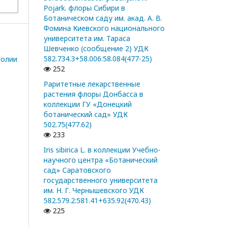
Pojark. флоры Сибири в
Ботаническом саду им. акад. А. В.
Фомина Киевского национального
университета им. Тараса
Шевченко (сообщение 2) УДК
582.734.3+58.006:58.084(477-25)
голии
252
Раритетные лекарственные
растения флоры Донбасса в
коллекции ГУ «Донецкий
ботанический сад» УДК
502.75(477.62)
233
Iris sibirica L. в коллекции Учебно-
научного центра «Ботанический
сад» Саратовского
государственного университета
им. Н. Г. Чернышевского УДК
582.579.2:581.41+635.92(470.43)
225