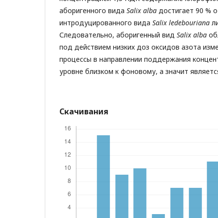
аборигенного вида
S
alix alba
достигает 90 % о
интродуцированного вида
S
alix ledebouriana
ли
Следовательно, аборигенный вид
Salix alba
об
под действием низких доз оксидов азота изм
процессы в направлении поддержания концен
уровне близком к фоновому, а значит являетс
Скачивания