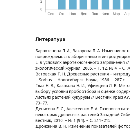
Литература
Барахтенова Л. А., Захарова Л. А. Изменчивос
повреждаемость аборигенных и интродуциров
L. в условиях аэротехногенного загрязнения //
экологический журнал, 2005. – Т. 12, № 4. – С. 
Встовская Т. Н. Древесные растения – интроду
– Sorbus. – Новосибирск: Наука, 1986. – 287 с.
Глаз Н. В., Казакова Н. И., Уфимцева Л. В. Ме
выбору условий пробоотбора и оценке содер
листьях растений кукурузы // Вестник КрасГАУ, 2
73–77.
Денисова Е. С., Алексеенко Е. А. Газопоглоти
некоторых древесных растений Западной Сиби
вестник, 2010. – № 1 (94). – С. 211–215.
Дрожжина В. Н. Изменение показателей фото