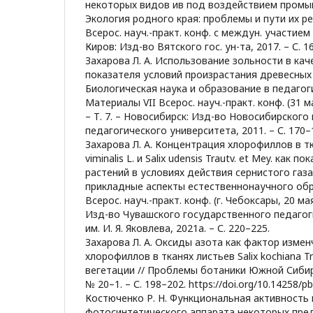
некоторых видов ив под воздействием промы
Экология родного края: проблемы и пути их ре
Всерос. науч.-практ. конф. с междун. участием (
Киров: Изд-во Вятского гос. ун-та, 2017. – С. 1
Захарова Л. А. Использование зольности в ка
показателя условий произрастания древесных 
Биологическая наука и образование в педагоги
Материалы VII Всерос. науч.-практ. конф. (31 м
– Т. 7. – Новосибирск: Изд-во Новосибирского
педагогического университета, 2011. – С. 170–
Захарова Л. А. Концентрация хлорофиллов в тк
viminalis L. и Salix udensis Trautv. et Mey. как 
растений в условиях действия сернистого газа
прикладные аспекты естественнонаучного об
Всерос. науч.-практ. конф. (г. Чебоксары, 20 мая
Изд-во Чувашского государственного педагог
им. И. Я. Яковлева, 2021а. – С. 220–225.
Захарова Л. А. Оксиды азота как фактор изме
хлорофиллов в тканях листьев Salix kochiana Tr
вегетации // Проблемы ботаники Южной Сибир
№ 20–1. – С. 198–202. https://doi.org/10.14258/
Костюченко Р. Н. Функциональная активность 
фотосинтетического аппарата некоторых пред