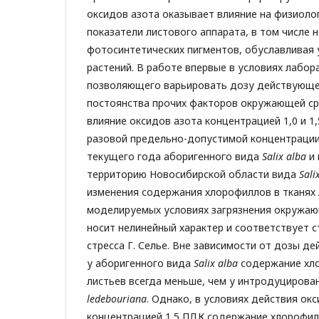
оксидов азота оказывает влияние на физиоло
показатели листового аппарата, в том числе 
фотосинтетических пигментов, обуславливая
растений. В работе впервые в условиях лабор
позволяющего варьировать дозу действующе
постоянства прочих факторов окружающей с
влияние оксидов азота концентрацией 1,0 и 1
разовой предельно-допустимой концентрации
текущего года аборигенного вида
Salix alba
и
территорию Новосибирской области вида
S
ali
изменения содержания хлорофиллов в тканях 
моделируемых условиях загрязнения окружаю
носит нелинейный характер и соответствует с
стресса Г. Селье. Вне зависимости от дозы д
у аборигенного вида
S
alix alba
содержание хло
листьев всегда меньше, чем у интродуцирова
ledebouriana
. Однако, в условиях действия ок
концентрацией 1,5 ПДК содержание хлорофилл