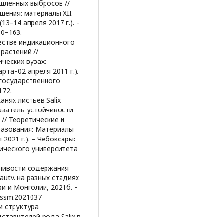
шленных выбросов //
шения: материалы XII
13–14 апреля 2017 г.). –
60–163.
честве индикационного
растений //
ческих вузах:
арта–02 апреля 2011 г.).
 государственного
172.
анях листьев Salix
показатель устойчивости
 // Теоретические и
разования: Материалы
 2021 г.). – Чебоксары:
ического университета
нчивости содержания
autv. на разных стадиях
и и Монголии, 2021б. –
pbssm.2021037
и структура
ставителей рода Salix в