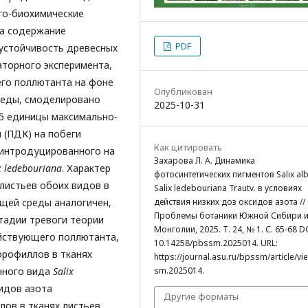
го-биохимические
на содержание
PDF
 устойчивость древесных
аторного эксперимента,
го поллютанта на фоне
Опубликован
реды, смоделировано
2025-10-31
,5 единицы максимально-
 (ПДК) на побеги
Как цитировать
 интродуцированного на
Захарова Л. А. Динамика
x ledebouriana
. Характер
фотосинтетических пигментов Salix alb
листьев обоих видов в
Salix ledebouriana Trautv. в условиях
щей среды аналогичен,
действия низких доз оксидов азота //
Проблемы ботаники Южной Сибири 
тадии тревоги теории
Монголии, 2025. Т. 24, № 1. С. 65-68 D
ействующего поллютанта,
10.14258/pbssm.2025014. URL:
рофиллов в тканях
https://journal.asu.ru/bpssm/article/v
нного вида
S
alix
sm.2025014.
сидов азота
Другие форматы
ов в тканях листьев