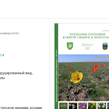
университет
014
одуцированный вид,
ллы
 городов низкими дозами