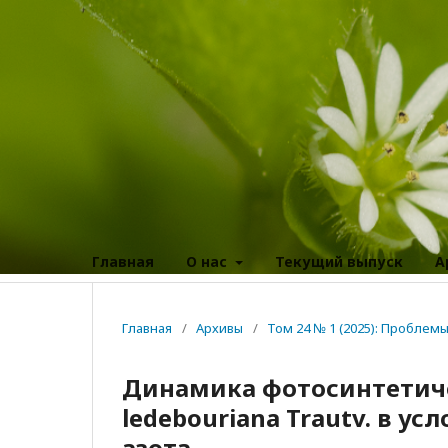
Главная
О нас
Текущий выпуск
А
Главная
/
Архивы
/
Том 24 № 1 (2025): Пробле
Динамика фотосинтетическ
ledebouriana Trautv. в у
азота