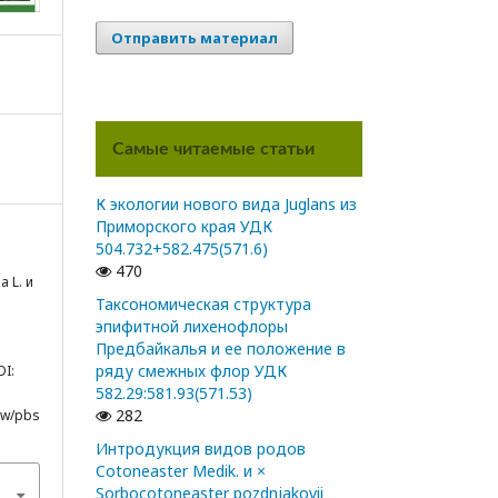
Отправить материал
Самые читаемые статьи
К экологии нового вида Juglans из
Приморского края УДК
504.732+582.475(571.6)
470
a L. и
Таксономическая структура
эпифитной лихенофлоры
Предбайкалья и ее положение в
и
ряду смежных флор УДК
OI:
582.29:581.93(571.53)
282
iew/pbs
Интродукция видов родов
Cotoneaster Medik. и ×
Sorbocotoneaster pozdnjakovii