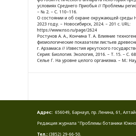
условиях Среднего Приобья // Проблемы регио
– № 2. – С. 110–116.
О состоянии и об охране окружающей среды 
2023 году. – Новосибирск, 2024. – 201 с. URL:
https://www.nso.ru/page/2624
Ростунов А. А., Кончина Т. А. Влияние техноге
физиологические показатели листьев древесн
г. Арзамаса // Известия иркутского государст
Серия: Биология. Экология, 2016. – Т. 15. – С. 6
Селье Г. На уровне целого организма. – М.: Наук
Адрес:
656049, Барнаул, пр. Ленина, 61, Алта
Редакция журнала "Проблемы ботаники Южно
Тел.:
(3852) 29-66-50.