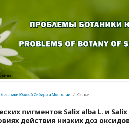
рхивы
мы ботаники Южной Сибири и Монголии
/
Статьи
их пигментов Salix alba L. и Salix
словиях действия низких доз оксидо