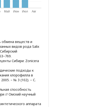
ть обмена веществ и
анных видов рода Salix
 Сибирский
763–769.
центы Сибири: Zonicera
тодические подходы к
жания хлорофилла в
005. – № 3 (102). – С.
тельная способность
ри // Омский научный
синтетического аппарата