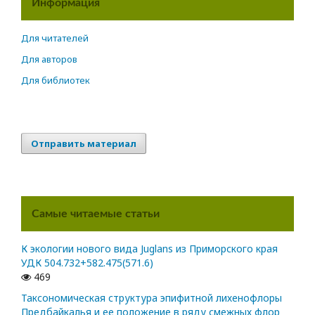
Информация
Для читателей
Для авторов
Для библиотек
Отправить материал
Самые читаемые статьи
К экологии нового вида Juglans из Приморского края
УДК 504.732+582.475(571.6)
469
Таксономическая структура эпифитной лихенофлоры
Предбайкалья и ее положение в ряду смежных флор