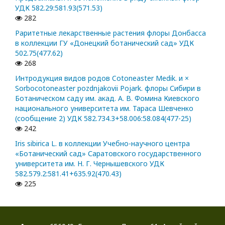
УДК 582.29:581.93(571.53)
282
Раритетные лекарственные растения флоры Донбасса
в коллекции ГУ «Донецкий ботанический сад» УДК
502.75(477.62)
268
Интродукция видов родов Cotoneaster Medik. и ×
Sorbocotoneaster pozdnjakovii Pojark. флоры Сибири в
Ботаническом саду им. акад. А. В. Фомина Киевского
национального университета им. Тараса Шевченко
(сообщение 2) УДК 582.734.3+58.006:58.084(477-25)
242
Iris sibirica L. в коллекции Учебно-научного центра
«Ботанический сад» Саратовского государственного
университета им. Н. Г. Чернышевского УДК
582.579.2:581.41+635.92(470.43)
225