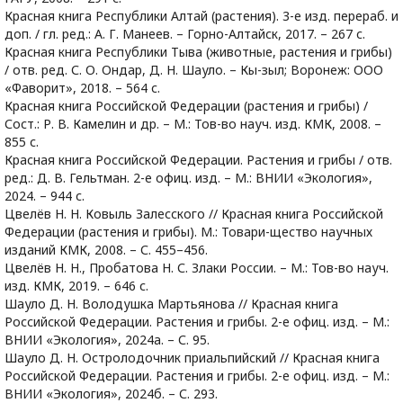
Красная книга Республики Алтай (растения). 3-е изд. перераб. и
доп. / гл. ред.: А. Г. Манеев. – Горно-Алтайск, 2017. – 267 с.
Красная книга Республики Тыва (животные, растения и грибы)
/ отв. ред. С. О. Ондар, Д. Н. Шауло. – Кы-зыл; Воронеж: ООО
«Фаворит», 2018. – 564 с.
Красная книга Российской Федерации (растения и грибы) /
Сост.: Р. В. Камелин и др. – М.: Тов-во науч. изд. КМК, 2008. –
855 с.
Красная книга Российской Федерации. Растения и грибы / отв.
ред.: Д. В. Гельтман. 2-е офиц. изд. – М.: ВНИИ «Экология»,
2024. – 944 с.
Цвелёв Н. Н. Ковыль Залесского // Красная книга Российской
Федерации (растения и грибы). М.: Товари-щество научных
изданий КМК, 2008. – С. 455–456.
Цвелёв Н. Н., Пробатова Н. С. Злаки России. – М.: Тов-во науч.
изд. КМК, 2019. – 646 с.
Шауло Д. Н. Володушка Мартьянова // Красная книга
Российской Федерации. Растения и грибы. 2-е офиц. изд. – М.:
ВНИИ «Экология», 2024а. – С. 95.
Шауло Д. Н. Остролодочник приальпийский // Красная книга
Российской Федерации. Растения и грибы. 2-е офиц. изд. – М.:
ВНИИ «Экология», 2024б. – С. 293.