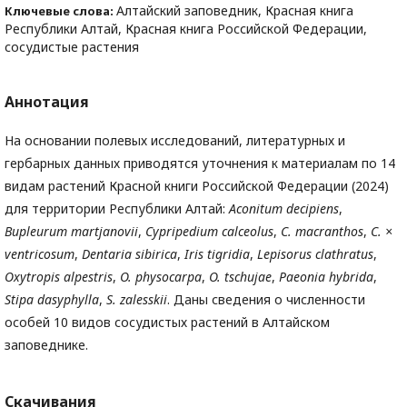
Алтайский заповедник, Красная книга
Ключевые слова:
Республики Алтай, Красная книга Российской Федерации,
сосудистые растения
Аннотация
На основании полевых исследований, литературных и
гербарных данных приводятся уточнения к материалам по 14
видам растений Красной книги Российской Федерации (2024)
для территории Республики Алтай:
Aconitum decipiens
,
Bupleurum martjanovii
,
Cypripedium calceolus
,
C. macranthos
,
C. ×
ventricosum
,
Dentaria sibirica
,
Iris tigridia
,
Lepisorus clathratus
,
Oxytropis alpestris
,
O. physocarpa
,
O. tschujae
,
Paeonia hybrida
,
Stipa dasyphylla
,
S. zalesskii
. Даны сведения о численности
особей 10 видов сосудистых растений в Алтайском
заповеднике.
Скачивания