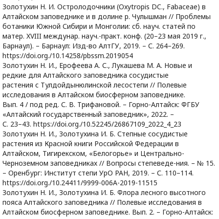
Золотухин Н. И. Остролодочники (Oxytropis DC., Fabaceae) в
Алтайском заповеднике и в долине р. Чулышман // Проблемы
ботаники Южной Сибири и Монголии: сб. науч. статей по
матер. XVIII междунар. науч.-практ. конф. (20–23 мая 2019 г.,
Барнаул). – Барнаул: Изд-во АлтГУ, 2019. – С. 264–269.
https://doi.org./10.14258/pbssm.2019054
Золотухин Н. И., Ерофеева А. С., Лукашева М. А. Новые и
редкие для Алтайского заповедника сосудистые
растения с Тулдойдынюлинской лесостепи // Полевые
исследования в Алтайском биосферном заповеднике.
Вып. 4 / под ред. С. В. Трифановой. – Горно-Алтайск: ФГБУ
«Алтайский государственный заповедник», 2022. –
С. 23–43. https://doi.org./10.52245/26867109_2022_4_23
Золотухин Н. И., Золотухина И. Б. Степные сосудистые
растения из Красной книги Российской Федерации в
Алтайском, Тигирекском, «Белогорье» и Центрально-
Черноземном заповедниках // Вопросы степеведе-ния. – № 15.
– Оренбург: Институт степи УрО РАН, 2019. – С. 110–114.
https://doi.org./10.24411/9999-006А-2019-11515
Золотухин Н. И., Золотухина И. Б. Флора лесного высотного
пояса Алтайского заповедника // Полевые исследования в
Алтайском биосферном заповеднике. Вып. 2. – Горно-Алтайск: