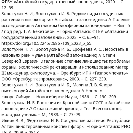
ФГБУ «Алтайский государ-ственный заповедник», 2020. – С.
12–59.
Золотухин Н. И., Золотухина И. Б. Редкие виды сосудистых
растений в высокогорьях Алтайского запо-ведника // Полевые
исследования в Алтайском биосферном заповеднике. – Вып. 5
/ под ред. Т. А. Бекетовой. – Горно-Алтайск: ФГБУ «Алтайский
государственный заповедник», 2023. – С. 65–91.
https://doi.org./10.52245/26867109_2023_5_65.
Золотухин Н. И., Золотухина И. Б., Ерофеева А. С. Лесостепь в
низовьях реки Чульча (Алтайский запо-ведник) // Степи
Северной Евразии. Эталонные степные ландшафты: проблемы
охраны, экологической ре-ставрации и использования: Матер.
III междунар. симпозиума. – Оренбург: ИПК «Газпромпечать»
ООО «Оренбурггазпромсервис», 2003. – С. 227–230.
Золотухин Н. И., Золотухина И. Б., Марина Л. В. Флора
высокогорий Алтайского заповедника // Новое о
флоре Сибири. – Новосибирск: Наука, 1986. – С. 190–209.
Золотухина И. Б. Растения из Красной книги СССР в Алтайском
заповеднике // Охрана живой природы: Тез. Всесоюз. конф.
молодых ученых. – М., 1983. – С. 77–79.
Ильин В. В., Федоткина Н. В. Сосудистые растения Республики
Алтай: аннотированный конспект флоры. –Горно-Алтайск: РИО
ГАГУ, 2008. – 291 с.