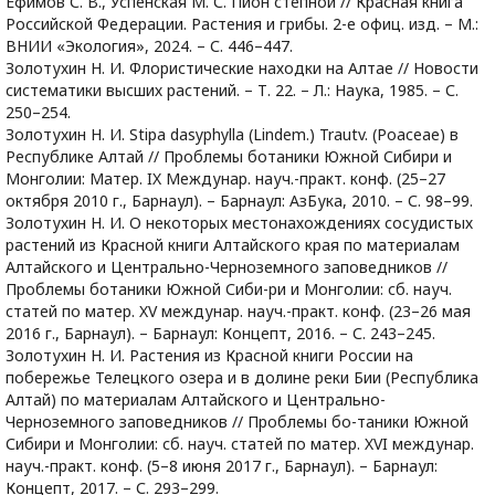
Ефимов С. В., Успенская М. С. Пион степной // Красная книга
Российской Федерации. Растения и грибы. 2-е офиц. изд. – М.:
ВНИИ «Экология», 2024. – С. 446–447.
Золотухин Н. И. Флористические находки на Алтае // Новости
систематики высших растений. – Т. 22. – Л.: Наука, 1985. – С.
250–254.
Золотухин Н. И. Stipa dasyphylla (Lindem.) Trautv. (Poaceae) в
Республике Алтай // Проблемы ботаники Южной Сибири и
Монголии: Матер. IX Междунар. науч.-практ. конф. (25–27
октября 2010 г., Барнаул). – Барнаул: АзБука, 2010. – С. 98–99.
Золотухин Н. И. О некоторых местонахождениях сосудистых
растений из Красной книги Алтайского края по материалам
Алтайского и Центрально-Черноземного заповедников //
Проблемы ботаники Южной Сиби-ри и Монголии: сб. науч.
статей по матер. XV междунар. науч.-практ. конф. (23–26 мая
2016 г., Барнаул). – Барнаул: Концепт, 2016. – С. 243–245.
Золотухин Н. И. Растения из Красной книги России на
побережье Телецкого озера и в долине реки Бии (Республика
Алтай) по материалам Алтайского и Центрально-
Черноземного заповедников // Проблемы бо-таники Южной
Сибири и Монголии: сб. науч. статей по матер. XVI междунар.
науч.-практ. конф. (5–8 июня 2017 г., Барнаул). – Барнаул:
Концепт, 2017. – С. 293–299.