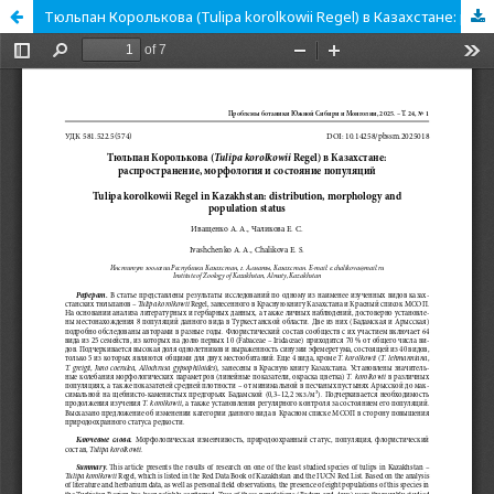
Тюльпан Королькова (Tulipa korolkowii Regel) в Казахстане: распространение, морфология и состояние популяций