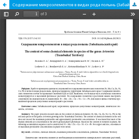
Содержание микроэлементов в видах рода полынь (Забайкальский край)